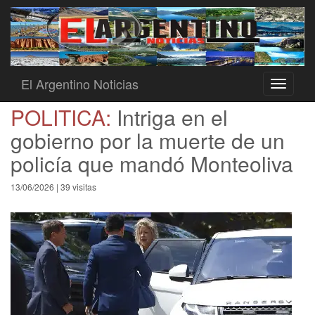
El Argentino Noticias
Toggle
navigati
POLITICA:
Intriga en el
gobierno por la muerte de un
policía que mandó Monteoliva
13/06/2026 | 39 visitas