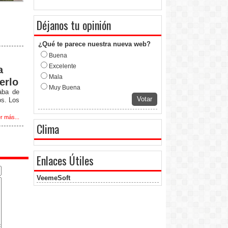
Déjanos tu opinión
¿Qué te parece nuestra nueva web?
Buena
Excelente
a
Mala
erlo
Muy Buena
aba de
Votar
os. Los
r más...
Clima
Enlaces Útiles
VeemeSoft