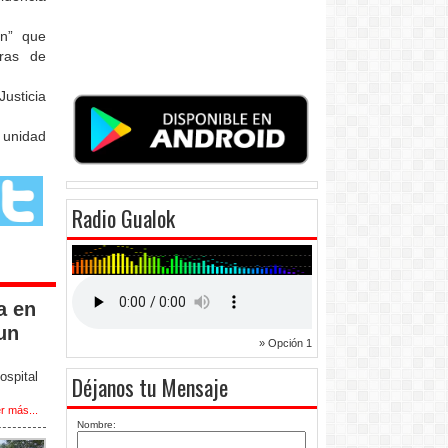
ón” que
aras de
usticia
 unidad
Radio Gualok
a en
un
» Opción 1
ospital
Déjanos tu Mensaje
r más...
Nombre: