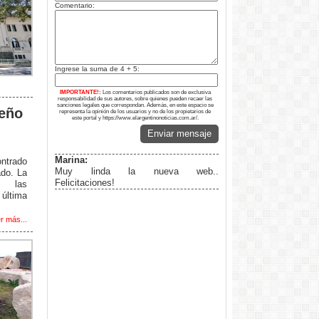
Comentario:
Ingrese la suma de 4 + 5:
IMPORTANTE!:
Los comentarios publicados son de exclusiva
responsabilidad de sus autores, sobre quienes pueden recaer las
sanciones legales que correspondan. Además, en este espacio se
ueño
representa la opinión de los usuarios y no de los propietarios de
este portal y https://www.elargentinonoticias.com.ar/.
Enviar mensaje
Marina:
ntrado
Muy linda la nueva web..
ado. La
Felicitaciones!
r las
 última
r más...