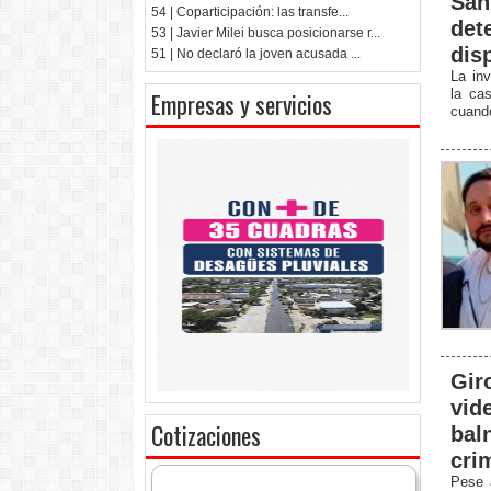
San
54 | Coparticipación: las transfe...
det
53 | Javier Milei busca posicionarse r...
dis
51 | No declaró la joven acusada ...
La inv
la ca
Empresas y servicios
cuando
Gir
vid
Cotizaciones
bal
cri
Pese 