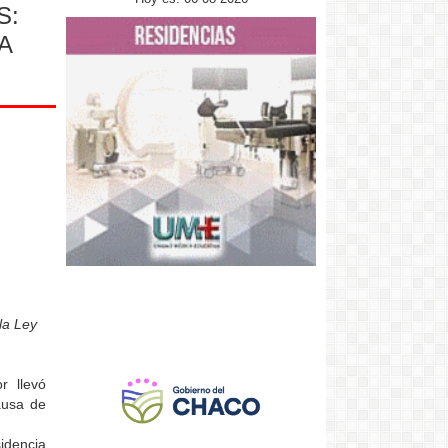
S:
A
la Ley
r llevó
ausa de
idencia