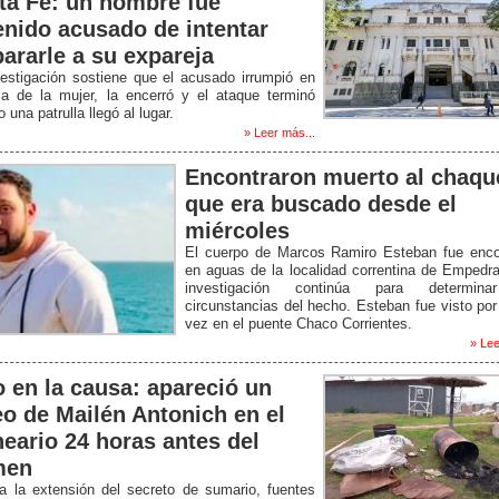
ta Fe: un hombre fue
enido acusado de intentar
pararle a su expareja
estigación sostiene que el acusado irrumpió en
sa de la mujer, la encerró y el ataque terminó
 una patrulla llegó al lugar.
» Leer más...
Encontraron muerto al chaq
que era buscado desde el
miércoles
El cuerpo de Marcos Ramiro Esteban fue enco
en aguas de la localidad correntina de Empedr
investigación continúa para determina
circunstancias del hecho. Esteban fue visto por
vez en el puente Chaco Corrientes.
» Lee
o en la causa: apareció un
eo de Mailén Antonich en el
neario 24 horas antes del
men
a la extensión del secreto de sumario, fuentes