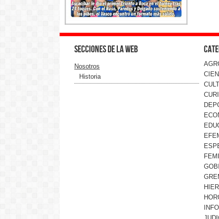
Secciones de la web
Cate
AGR
Nosotros
CIEN
Historia
CUL
CUR
DEP
ECO
EDU
EFE
ESP
FEMI
GOB
GRE
HIE
HOR
INF
JUDI