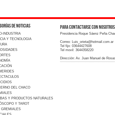
gorías de noticias
Para contactarse con nosotros
O-INDUSTRIA
Presidencia Roque Sáenz Peña Cha
CIA Y TECNOLOGIA
Correo: Luis_orieta@hotmail.com.ar
TURA
Tel fijo: 03644427608
IOSIDADES
Tel movil: 3644358220
ORTES
Dirección: Av. Juan Manuel de Rosa
NOMÌA
CACIÓN
MERIDES
ECTACULOS
CIDIOS
IERNO DEL CHACO
MIALES
RBAS Y PRODUCTOS NATURALES
ÓSCOPO Y TAROT
O GREMIALES
CIALES