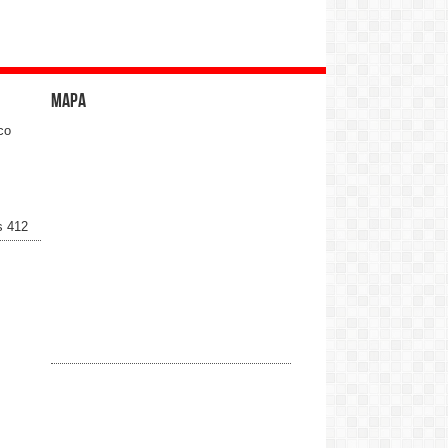
Mapa
co
s 412