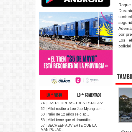
Roque S
Durant
conten
segurid
Además
por pre
Los el
policia
Tambi
lo + visto
lo + comentado
74 | LAS PIEDRITAS–TRES ESTACAS:...
62 | Milei recibe a Lee Jae-Myung con ...
60 | Niño de 12 años se disp...
58 | Milei teme que el dramático ...
57 | SECHEEP ADVIERTE QUE LA
MANIPULAC...