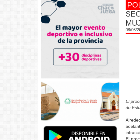
PO
SEC
MU
08/06/
El proc
de Estu
Alrede
adelan
infracc
El pro