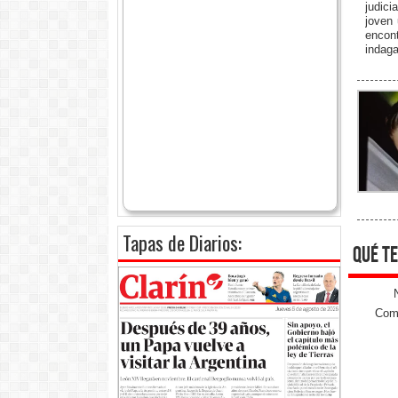
judic
joven 
encon
indaga
Tapas de Diarios:
qué te
Come