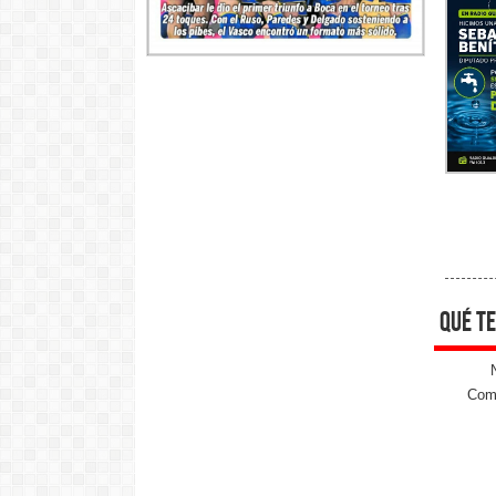
qué te
Come