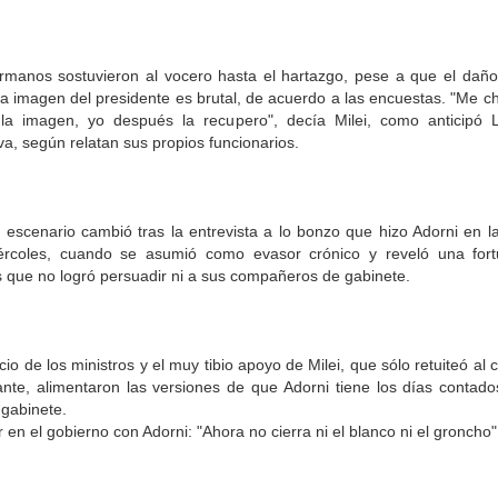
rmanos sostuvieron al vocero hasta el hartazgo, pese a que el daño
la imagen del presidente es brutal, de acuerdo a las encuestas. "Me 
la imagen, yo después la recupero", decía Milei, como anticipó
va, según relatan sus propios funcionarios.
l escenario cambió tras la entrevista a lo bonzo que hizo Adorni en l
ércoles, cuando se asumió como evasor crónico y reveló una for
s que no logró persuadir ni a sus compañeros de gabinete.
ncio de los ministros y el muy tibio apoyo de Milei, que sólo retuiteó al 
ante, alimentaron las versiones de que Adorni tiene los días contad
 gabinete.
 en el gobierno con Adorni: "Ahora no cierra ni el blanco ni el groncho