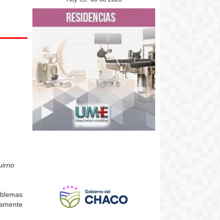
uirno
oblemas
stamente