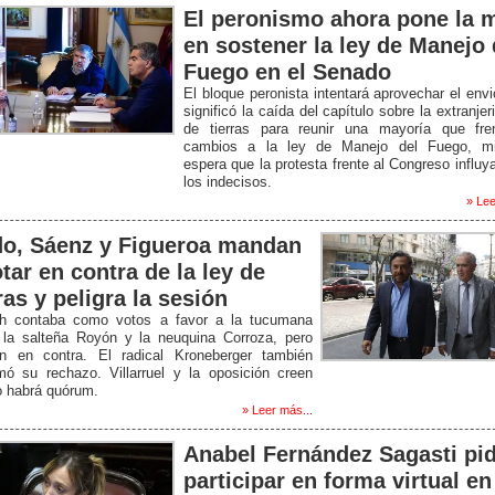
El peronismo ahora pone la m
en sostener la ley de Manejo 
Fuego en el Senado
El bloque peronista intentará aprovechar el env
significó la caída del capítulo sobre la extranjer
de tierras para reunir una mayoría que fre
cambios a la ley de Manejo del Fuego, mi
espera que la protesta frente al Congreso influy
los indecisos.
» Lee
do, Sáenz y Figueroa mandan
tar en contra de la ley de
ras y peligra la sesión
ich contaba como votos a favor a la tucumana
, la salteña Royón y la neuquina Corroza, pero
án en contra. El radical Kroneberger también
mó su rechazo. Villarruel y la oposición creen
o habrá quórum.
» Leer más...
Anabel Fernández Sagasti pid
participar en forma virtual en