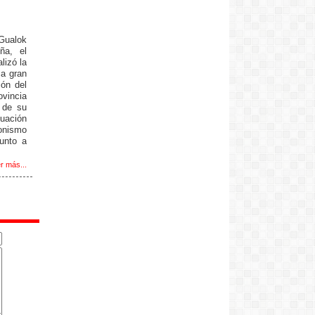
Gualok
ña, el
lizó la
 a gran
ión del
ovincia
 de su
uación
ronismo
junto a
r más...