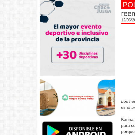
PO
reem
12/06/
Los he
es el ú
Karina
para co
porque