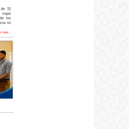
 de 32
 viajar
de los
ncia no
r más...