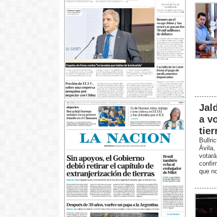
Jal
a vo
tier
Bullr
Ávila
votar
confir
que n