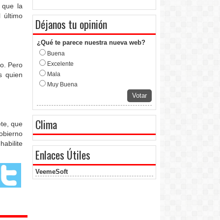
 que la
l último
Déjanos tu opinión
¿Qué te parece nuestra nueva web?
Buena
Excelente
no. Pero
s quien
Mala
Muy Buena
Votar
Clima
ete, que
obierno
habilite
Enlaces Útiles
VeemeSoft