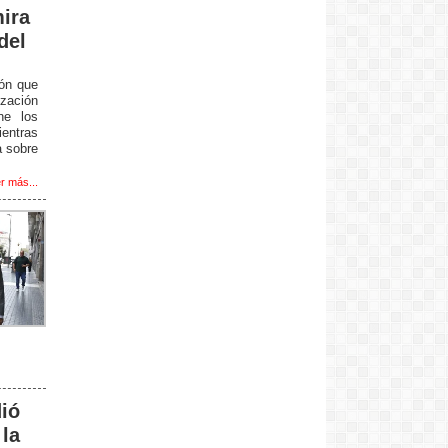
ira
del
ión que
ización
ne los
entras
a sobre
r más...
ió
 la