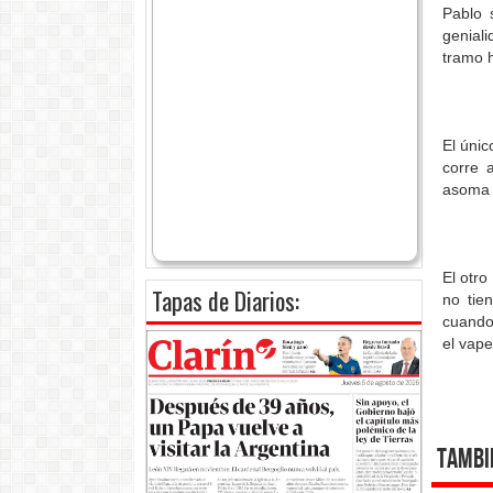
Pablo 
geniali
tramo 
El únic
corre 
asoma 
El otro
Tapas de Diarios:
no tie
cuando 
el vape
Tambi