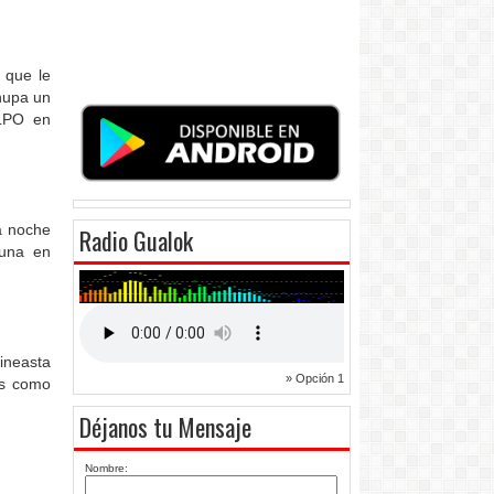
 que le
chupa un
 LPO en
a noche
Radio Gualok
tuna en
cineasta
» Opción 1
os como
Déjanos tu Mensaje
"
Nombre: