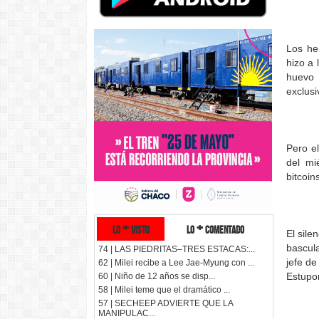
Los he
hizo a 
huevo 
exclusi
Pero e
del mi
bitcoin
lo + visto
lo + comentado
El sile
bascul
74 | LAS PIEDRITAS–TRES ESTACAS:...
jefe de
62 | Milei recibe a Lee Jae-Myung con ...
Estupor
60 | Niño de 12 años se disp...
58 | Milei teme que el dramático ...
57 | SECHEEP ADVIERTE QUE LA
MANIPULAC...