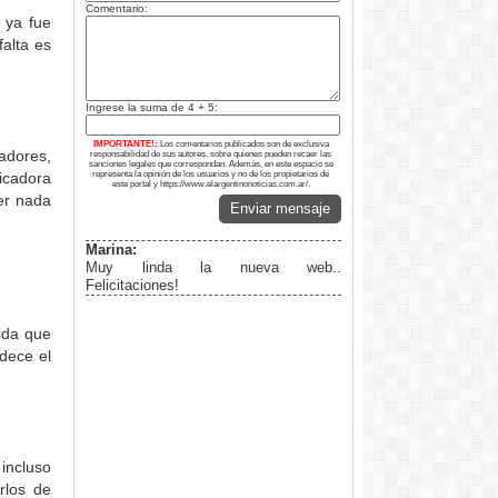
Comentario:
 ya fue
falta es
Ingrese la suma de 4 + 5:
IMPORTANTE!:
Los comentarios publicados son de exclusiva
adores,
responsabilidad de sus autores, sobre quienes pueden recaer las
sanciones legales que correspondan. Además, en este espacio se
icadora
representa la opinión de los usuarios y no de los propietarios de
este portal y https://www.elargentinonoticias.com.ar/.
er nada
Enviar mensaje
Marina:
Muy linda la nueva web..
Felicitaciones!
ida que
dece el
incluso
rlos de