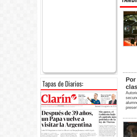
Tambi
Por
Tapas de Diarios:
cla
Autor
secund
alumn
presen