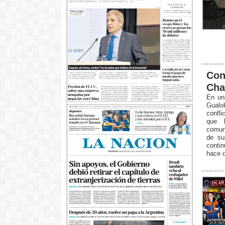
Conf
Cha
En una
Gualok
confli
que 
comuni
de su
conti
hace 