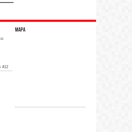
Mapa
co
s 412