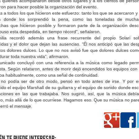
 quienes acompañaron desde otros lugares y a los cientos de perso
ron para hacer posible la organización del evento.
s a todos los que hicieron este esfuerzo: tanto los que se acercaron y
on donde los sorprendió la pena, como las toneladas de much
has que hicieron posible y formaron parte de la organización des
puso esta despedida, en tiempo récord”, señalaron.
ilia recordó además una frase recurrente del propio Solari so
idas y el dolor que dejan las ausencias. “Él nos anticipó que las des
tos dolores dulces. Lo que no nos avisó fue que dolores dulces com
durar toda nuestra vida”, afirmaron.
unicado concluyó con una referencia a la música como legado per
ista. Según relataron, antes de morir dejó encendidos los equipos con
aba habitualmente, como una señal de continuidad.
no podía ser de otro modo, pensó en todo antes de irse. Y por e
ido el equipo Marshall de su guitarra y el equipo de sonido donde es
nciones en las que trabajaba. Nos sugirió, así, que la música debía
o, más allá de lo que ocurriese. Hagamos eso. Que su música no par
erró el mensaje.