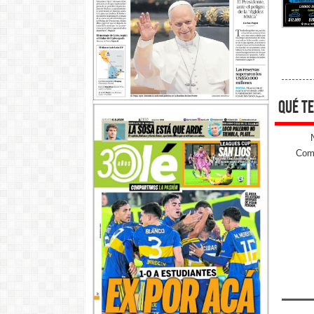
qué te
Come