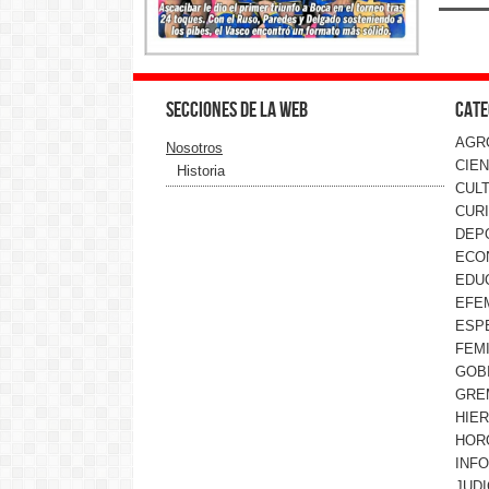
Secciones de la web
Cate
AGR
Nosotros
CIEN
Historia
CUL
CUR
DEP
ECO
EDU
EFE
ESP
FEMI
GOB
GRE
HIE
HOR
INF
JUDI