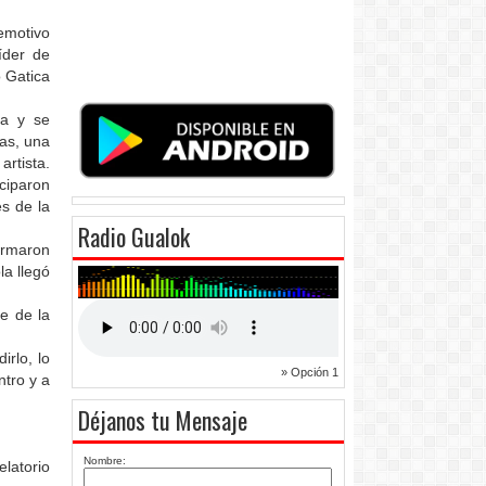
emotivo
íder de
o Gatica
na y se
as, una
rtista.
ciparon
s de la
Radio Gualok
ormaron
la llegó
re de la
irlo, lo
» Opción 1
ntro y a
Déjanos tu Mensaje
Nombre:
latorio