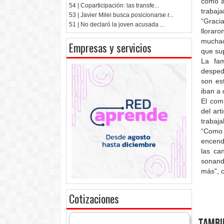
como a
54 | Coparticipación: las transfe...
trabaja
53 | Javier Milei busca posicionarse r...
“Gracia
51 | No declaró la joven acusada ...
llorar
muchac
Empresas y servicios
que su
La fam
desped
son es
iban a 
El com
del art
trabaj
“Como 
encend
las ca
sonand
más”, c
Cotizaciones