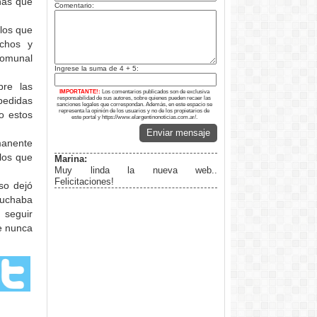
nas que
Comentario:
 los que
achos y
comunal
Ingrese la suma de 4 + 5:
bre las
IMPORTANTE!:
Los comentarios publicados son de exclusiva
pedidas
responsabilidad de sus autores, sobre quienes pueden recaer las
sanciones legales que correspondan. Además, en este espacio se
representa la opinión de los usuarios y no de los propietarios de
o estos
este portal y https://www.elargentinonoticias.com.ar/.
Enviar mensaje
manente
 los que
Marina:
Muy linda la nueva web..
Felicitaciones!
so dejó
cuchaba
 seguir
e nunca