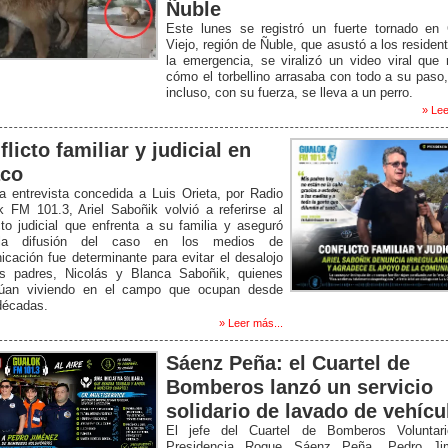
Ñuble
Este lunes se registró un fuerte tornado en 
Viejo, región de Ñuble, que asustó a los residen
la emergencia, se viralizó un video viral que
cómo el torbellino arrasaba con todo a su paso
incluso, con su fuerza, se lleva a un perro.
» Lee
licto familiar y judicial en
co
 entrevista concedida a Luis Orieta, por Radio
 FM 101.3, Ariel Saboñik volvió a referirse al
cto judicial que enfrenta a su familia y aseguró
la difusión del caso en los medios de
cación fue determinante para evitar el desalojo
s padres, Nicolás y Blanca Saboñik, quienes
núan viviendo en el campo que ocupan desde
décadas.
» Leer más...
Sáenz Peña: el Cuartel de
Bomberos lanzó un servicio
solidario de lavado de vehícu
El jefe del Cuartel de Bomberos Voluntar
Presidencia Roque Sáenz Peña, Pedro Ji