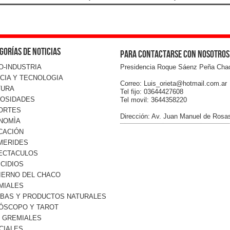
gorías de noticias
Para contactarse con nosotros
O-INDUSTRIA
Presidencia Roque Sáenz Peña Cha
CIA Y TECNOLOGIA
Correo: Luis_orieta@hotmail.com.ar
TURA
Tel fijo: 03644427608
IOSIDADES
Tel movil: 3644358220
ORTES
Dirección: Av. Juan Manuel de Rosa
NOMÌA
CACIÓN
MERIDES
ECTACULOS
CIDIOS
IERNO DEL CHACO
MIALES
RBAS Y PRODUCTOS NATURALES
ÓSCOPO Y TAROT
O GREMIALES
CIALES