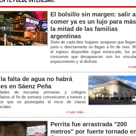
én te puede interesar:
El bolsillo sin margen: salir a
comer ya es un lujo para más
la mitad de las familias
argentinas
Siete de cada diez hogares aseguran que llegan
justo o directamente no llegan a fin de mes. M
el ingreso disponible sigue estancado, los p
consumos que desaparecen son los vincula
esparcimiento y al disfrute.
» Lee
 la falta de agua no habrá
ses en Sáenz Peña
idades de escuelas primarias y colegios
arios el fin de semana comunicaron a tutores y
os que se postergaba el inicio de clases
ciales.
» Leer más...
Perrita fue arrastrada "200
metros" por fuerte tornado e