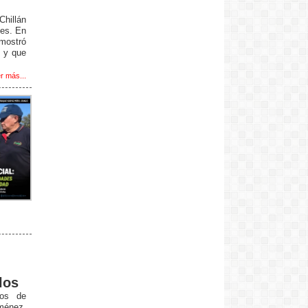
Chillán
tes. En
 mostró
, y que
r más...
los
ios de
ménez,