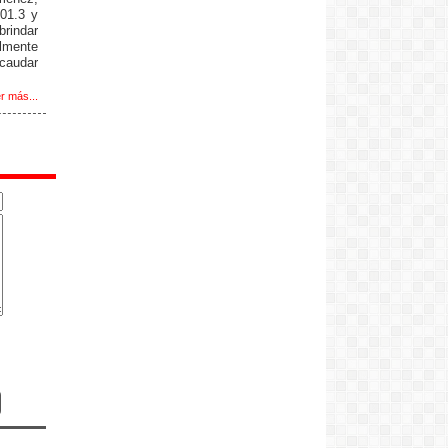
01.3 y
indar
lmente
ecaudar
r más...