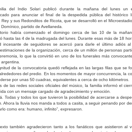
ilia del Indio Solari publicó durante la mañana del lunes un 
cado para anunciar el final de la despedida pública del histórico l
o Rey y sus Redonditos de Ricota, que se desarrolló en el Microestadi
a Domínico, partido de Avellaneda.
atorio había comenzado el domingo cerca de las 10 de la maña
ió hasta las 4 de la madrugada del lunes. Durante esas más de 18 hor
ud incesante de seguidores se acercó para darle el último adiós al a
estimaciones de la organización, cerca de un millón de personas parti
ceremonia, lo que la convirtió en uno de los funerales más convocante
a argentina.
nitud de la convocatoria quedó reflejada en las largas filas que se f
alrededores del predio. En los momentos de mayor concurrencia, la co
derse por unas 50 cuadras, equivalentes a cerca de ocho kilómetros.
s de las redes sociales oficiales del músico, la familia informó el cier
ida con un mensaje cargado de agradecimiento y emoción.
á. Todas y todos los que tuvieron la posibilidad de acercarse a desped
n. Ahora la lluvia nos manda a todos a casita, a seguir penando por de
rlo como era: humano, infinito”, expresaron.
texto también agradecieron tanto a los fanáticos que asistieron al ve