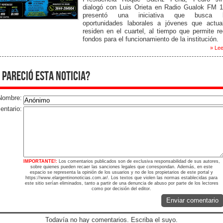
dialogó con Luis Orieta en Radio Gualok FM 1
presentó una iniciativa que busca br
oportunidades laborales a jóvenes que actua
residen en el cuartel, al tiempo que permite r
fondos para el funcionamiento de la institución.
» Lee
 pareció esta noticia?
Nombre:
ntario:
IMPORTANTE!:
Los comentarios publicados son de exclusiva responsabilidad de sus autores,
sobre quienes pueden recaer las sanciones legales que correspondan. Además, en este
espacio se representa la opinión de los usuarios y no de los propietarios de este portal y
https://www.elargentinonoticias.com.ar/. Los textos que violen las normas establecidas para
este sitio serían eliminados, tanto a partir de una denuncia de abuso por parte de los lectores
como por decisión del editor.
Enviar comentario
Todavía no hay comentarios. Escriba el suyo.