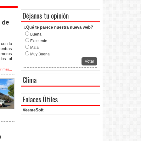
Déjanos tu opinión
 de
¿Qué te parece nuestra nueva web?
Buena
Excelente
 con lo
Mala
ientras
rimeros
Muy Buena
dos al
Votar
r más...
Clima
Enlaces Útiles
VeemeSoft
n