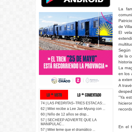
La fam
comuni
Patrici
de Vill
El vel
extend
multit
Según 
de la 
histori
La mag
en los 
a exten
A travé
desped
lo + visto
lo + comentado
“Ya est
hiciero
74 | LAS PIEDRITAS–TRES ESTACAS:...
recorda
62 | Milei recibe a Lee Jae-Myung con ...
60 | Niño de 12 años se disp...
57 | SECHEEP ADVIERTE QUE LA
MANIPULAC...
En el 
57 | Milei teme que el dramático ...