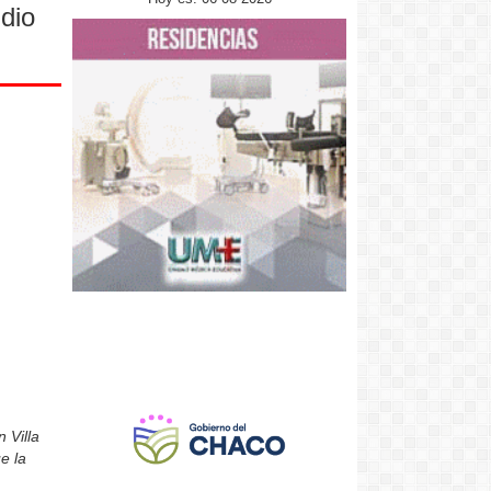
ndio
 Villa
e la