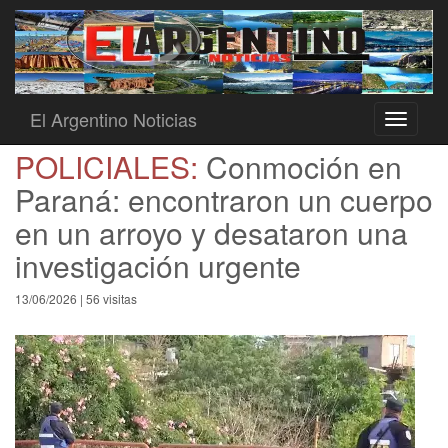
El Argentino Noticias
Toggle
navigati
POLICIALES:
Conmoción en
Paraná: encontraron un cuerpo
en un arroyo y desataron una
investigación urgente
13/06/2026 | 56 visitas