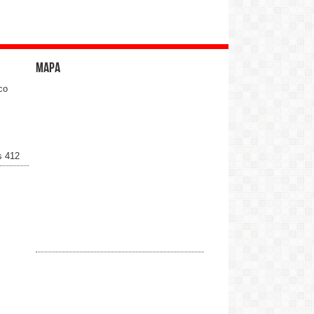
Mapa
co
s 412