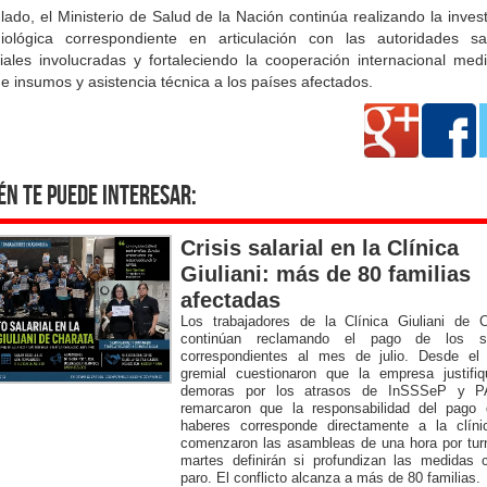
lado, el Ministerio de Salud de la Nación continúa realizando la inves
iológica correspondiente en articulación con las autoridades san
ciales involucradas y fortaleciendo la cooperación internacional medi
e insumos y asistencia técnica a los países afectados.
én te puede interesar:
Crisis salarial en la Clínica
Giuliani: más de 80 familias
afectadas
Los trabajadores de la Clínica Giuliani de C
continúan reclamando el pago de los sa
correspondientes al mes de julio. Desde el 
gremial cuestionaron que la empresa justifiq
demoras por los atrasos de InSSSeP y 
remarcaron que la responsabilidad del pago 
haberes corresponde directamente a la clíni
comenzaron las asambleas de una hora por tur
martes definirán si profundizan las medidas 
paro. El conflicto alcanza a más de 80 familias.