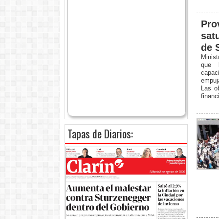
Pro
sat
de 
Minis
que 
capac
empuj
Las o
financ
Tapas de Diarios: