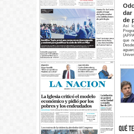
Odo
dar 
de 
Así l
Progr
(APPA
que n
Desde
aguar
Univer
qué te