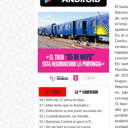
El hant
Naciona
de una
el tot
epidem
En el i
Centro
incide
habita
concent
En tan
Hondiu
de 202
buque (
Además
lo + visto
lo + comentado
en lab
corresp
69 | Niño de 12 años se disp...
Si bie
67 | Milei teme que el dramático ...
alto g
65 | Detuvieron a una joven acusada de...
posibl
62 | Coparticipación: las transfe...
endémi
62 | Barracas Central le ganó a R...
contagi
61 | No declaró la joven acusada ...