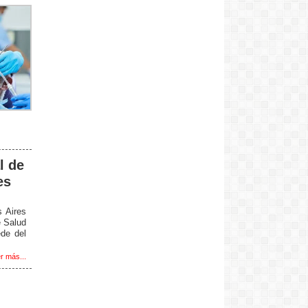
l de
es
s Aires
e Salud
ede del
r más...