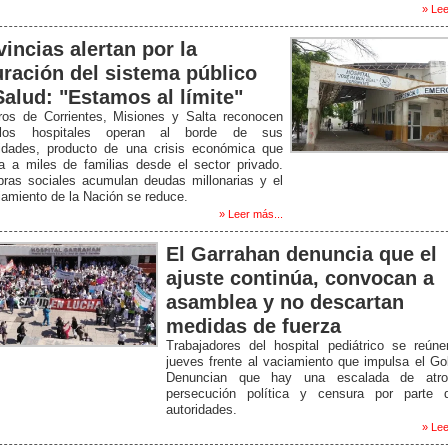
» Lee
vincias alertan por la
uración del sistema público
Salud: "Estamos al límite"
tros de Corrientes, Misiones y Salta reconocen
los hospitales operan al borde de sus
idades, producto de una crisis económica que
a a miles de familias desde el sector privado.
bras sociales acumulan deudas millonarias y el
iamiento de la Nación se reduce.
» Leer más...
El Garrahan denuncia que el
ajuste continúa, convocan a
asamblea y no descartan
medidas de fuerza
Trabajadores del hospital pediátrico se reún
jueves frente al vaciamiento que impulsa el Go
Denuncian que hay una escalada de atrop
persecución política y censura por parte 
autoridades.
» Lee