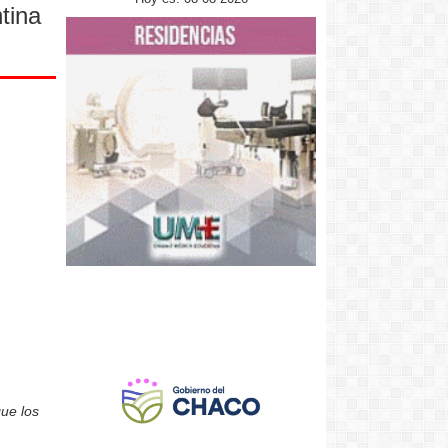
tina
ue los