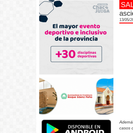
SA
asci
13/05/
Además,
casos c