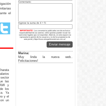
Comentario:
tigación
itarias
ante el
Ingrese la suma de 4 + 5:
IMPORTANTE!:
Los comentarios publicados son de exclusiva
responsabilidad de sus autores, sobre quienes pueden recaer las
sanciones legales que correspondan. Además, en este espacio se
representa la opinión de los usuarios y no de los propietarios de
este portal y https://www.elargentinonoticias.com.ar/.
Enviar mensaje
Marina:
Muy linda la nueva web..
Felicitaciones!
harata
larios
sector
ue las
PAMI y
de los
ca. Ya
no y el
con un