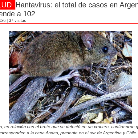
LUD
Hantavirus: el total de casos en Argen
ende a 102
2026
| 37 visitas
 en relación con el brote que se detectó en un crucero, confirmaron q
orresponden a la cepa Andes, presente en el sur de Argentina y Chile.