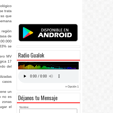
iológico
se trata
ras que
 semana
a región
tasa de
100.000
 83% se
Radio Gualok
cero MV
gica 17
rdo del
lizadas
s casos
» Opción 1
iene un
Déjanos tu Mensaje
n no es
n zonas
ugar el
Nombre: