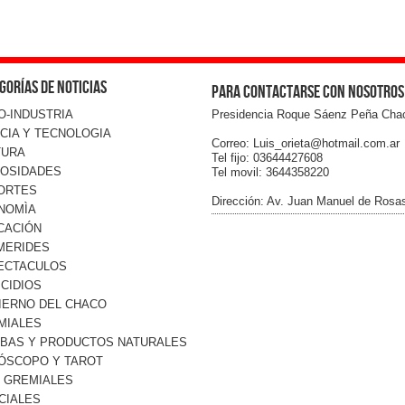
gorías de noticias
Para contactarse con nosotros
O-INDUSTRIA
Presidencia Roque Sáenz Peña Cha
CIA Y TECNOLOGIA
Correo: Luis_orieta@hotmail.com.ar
TURA
Tel fijo: 03644427608
IOSIDADES
Tel movil: 3644358220
ORTES
Dirección: Av. Juan Manuel de Rosa
NOMÌA
CACIÓN
MERIDES
ECTACULOS
CIDIOS
IERNO DEL CHACO
MIALES
RBAS Y PRODUCTOS NATURALES
ÓSCOPO Y TAROT
O GREMIALES
CIALES