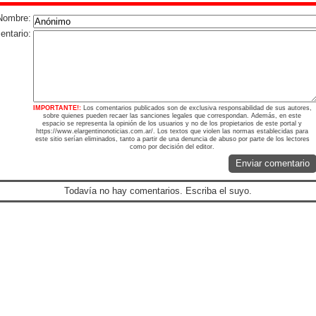
Nombre:
ntario:
IMPORTANTE!:
Los comentarios publicados son de exclusiva responsabilidad de sus autores,
sobre quienes pueden recaer las sanciones legales que correspondan. Además, en este
espacio se representa la opinión de los usuarios y no de los propietarios de este portal y
https://www.elargentinonoticias.com.ar/. Los textos que violen las normas establecidas para
este sitio serían eliminados, tanto a partir de una denuncia de abuso por parte de los lectores
como por decisión del editor.
Enviar comentario
Todavía no hay comentarios. Escriba el suyo.