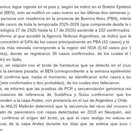
avirus sigue vigente en el país y, según se indicó en el Boletín Epidem
l (BEN), solo se notificó un caso nuevo en las últimas dos semanas y 
 persona con residencia en la provincia de Buenos Aires (PBA), mient
al de casos de toda la temporada 2025-2026 (que comprende desde la
iológica 27 de 2025 hasta la 17 de 2026) asciende a 102 confirmados.
nforme al que accedió la Agencia Noticias Argentinas, se indicó que l
 concentró el 54% de los casos principalmente en PBA (43 casos) y la 
ncia más elevada corresponde a la región del NOA (0,60 casos por 
ntes), donde se registraron 36 casos confirmados, de los cuales el
ró en Salta.
to, en relación con el brote de hantavirus que se detectó en el cru
s la semana pasada, el BEN correspondiente a la semana epidemioló
6 confirma que, hasta el momento, se identificaron ocho casos a bo
seis confirmados y dos probables), de los cuales tres fallecieron.
, se informó que las pruebas de PCR y secuenciación genómica rea
oratorios de referencia de Sudáfrica y Suiza confirmaron que lo
onden a la cepa Andes, con presencia en el sur de Argentina y Chile.
n la ANLIS Malbrán determinó que la secuencia del virus del crucero t
rado de parentesco con cepas detectadas en 2018 en Neuquén, aú
e confirmar el origen del brote, ya que el caso testigo no estuvo e
cas de la cepa Andes durante los días que se estima que tuvo l
o.