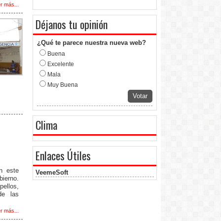
r más...
Déjanos tu opinión
¿Qué te parece nuestra nueva web?
Buena
Excelente
Mala
Muy Buena
Votar
Clima
Enlaces Útiles
en este
VeemeSoft
bierno.
ellos,
de las
r más...