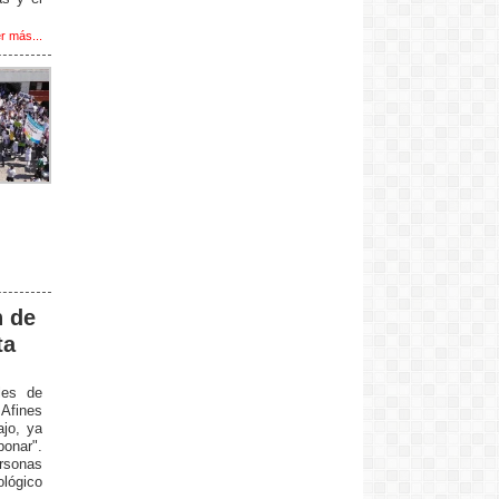
r más...
n de
ta
les de
Afines
jo, ya
onar".
rsonas
ológico