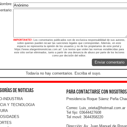
Nombre:
ntario:
IMPORTANTE!:
Los comentarios publicados son de exclusiva responsabilidad de sus autores,
sobre quienes pueden recaer las sanciones legales que correspondan. Además, en este
espacio se representa la opinión de los usuarios y no de los propietarios de este portal y
https://www.elargentinonoticias.com.ar/. Los textos que violen las normas establecidas para
este sitio serían eliminados, tanto a partir de una denuncia de abuso por parte de los lectores
como por decisión del editor.
Enviar comentario
Todavía no hay comentarios. Escriba el suyo.
gorías de noticias
Para contactarse con nosotros
O-INDUSTRIA
Presidencia Roque Sáenz Peña Cha
CIA Y TECNOLOGIA
Correo: Luis_orieta@hotmail.com.ar
TURA
Tel fijo: 03644427608
IOSIDADES
Tel movil: 3644358220
ORTES
Dirección: Av. Juan Manuel de Rosa