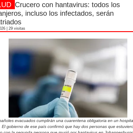
LUD
Crucero con hantavirus: todos los
anjeros, incluso los infectados, serán
triados
2026
| 29 visitas
pañoles evacuados cumplirán una cuarentena obligatoria en un hospita
. El gobierno de ese país confirmó que hay dos personas que estuvier
to con la segunda persona que murió por hantavirus en Johannesburg