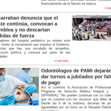
financiamiento de la Nación se reduce.
» Lee
Garrahan denuncia que el
ste continúa, convocan a
mblea y no descartan
idas de fuerza
jadores del hospital pediátrico se reúnen este
 frente al vaciamiento que impulsa el Gobierno.
cian que hay una escalada de atropellos,
cución política y censura por parte de las
dades.
» Leer más...
Odontólogos de PAMI dejará
dar turnos a jubilados por fal
de pago
Así lo confirmó la Asociación de Profesiona
Programa de Atención Médica Integral y 
(APPAMIA): "No pueden continuar con su traba
que no cuentan con los recursos que debe ab
Desde las 6 de la mañana, decenas de pe
aguardaban por un turno en el Hospital Odont