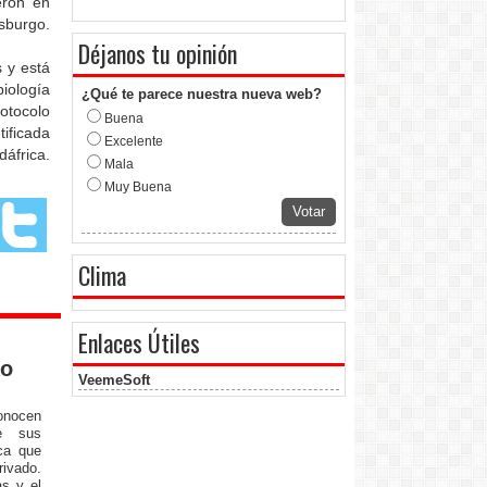
eron en
sburgo.
Déjanos tu opinión
s y está
iología
¿Qué te parece nuestra nueva web?
rotocolo
Buena
ificada
Excelente
áfrica.
Mala
Muy Buena
Votar
Clima
Enlaces Útiles
co
VeemeSoft
conocen
e sus
ca que
rivado.
as y el