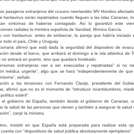
los pasajeros extranjeros del crucero neerlandés MV Hondios afectado
e hantavirus serán repatriados cuando lleguen a las islas Canarias, in
tan síntomas de haberse contagiado. Así lo garantizó este vie
ciones radiales la ministra española de Sanidad, Mónica García.
o con hantavirus: antes de embarcar, la pareja que habría iniciado e
or todo el país, Chile y Uruguay
cionaria afirmó que está dada la seguridad del dispositivo de evacu
ación desde el barco, que arribará el domingo a la isla atlántica de T
 no entrará en puerto, sino que quedará fondeado.
ersonas extranjeras van a ser evacuadas y repatriadas” si no ne
ión médica urgente”, algo que se hará “independientemente de que
íntoma”, señaló.
ación a las tensiones con Fernando Clavijo, presidente del Gobi
as, afirmó que no es el momento de “introducir incertidumbres, mied
político estéril”.
 el gobierno de España, también desde el gobierno de Canarias, 
ar la salud de las personas que vienen y también a asegurar la salud 
ación”, zanjó la ministra.
timo, insistió en que España está preparada para realizar esta op
cuenta con “dispositivos de salud pública absolutamente ejemplares”.