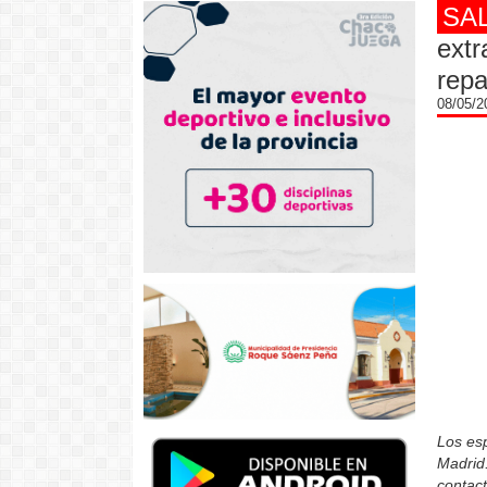
SA
extr
repa
08/05/
Los es
Madrid
contac