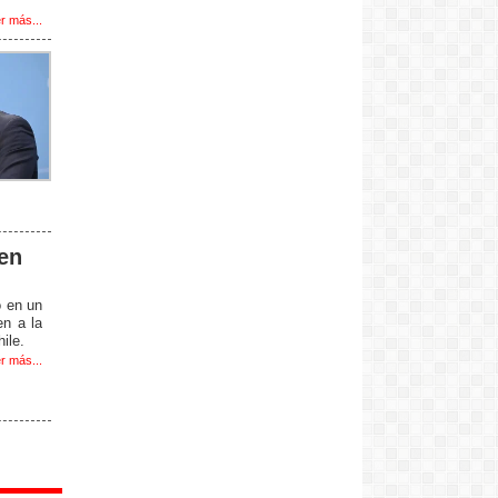
r más...
 en
ó en un
en a la
ile.
r más...