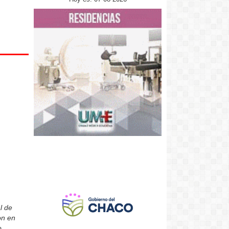
l de
on en
o.