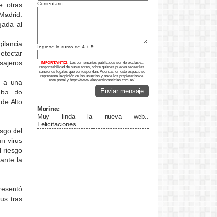
e otras
Comentario:
Madrid.
gada al
ilancia
Ingrese la suma de 4 + 5:
etectar
sajeros
IMPORTANTE!:
Los comentarios publicados son de exclusiva
responsabilidad de sus autores, sobre quienes pueden recaer las
sanciones legales que correspondan. Además, en este espacio se
representa la opinión de los usuarios y no de los propietarios de
este portal y https://www.elargentinonoticias.com.ar/.
o a una
Enviar mensaje
ueba de
 de Alto
Marina:
Muy linda la nueva web..
Felicitaciones!
esgo del
n virus
l riesgo
ante la
resentó
us tras