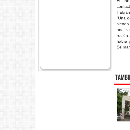
En tan
contac
Habían
“Una de
siendo
analiza
recién
había 
Se mant
Tambi