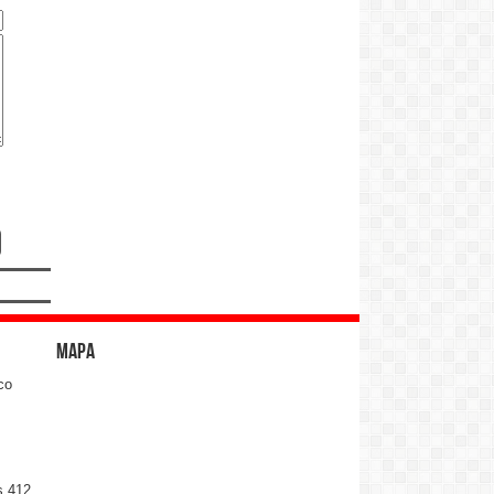
Mapa
co
s 412