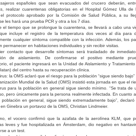
sajeros españoles que sean evacuados del crucero deberán, entr
s, realizar cuarentenas obligatorias en el Hospital Gómez Ulla de 
el protocolo aprobado por la Comisión de Salud Pública, a su lle
se les hará una prueba PCR y otra a los 7 días.
e el tiempo que se prolongue la cuarentena, se llevará a cabo una vig
 que incluye el registro de la temperatura dos veces al día para d
mente cualquier síntoma compatible con la infección. Además, los pa
 permanecer en habitaciones individuales y sin recibir visitas.
ier contacto que desarrolle síntomas será trasladado de inmediat
ción de aislamiento. De confirmarse el positivo mediante pr
orio, el paciente ingresará en la Unidad de Aislamiento y Tratamiento
Uatan) del centro hasta su recuperación clínica.
rus: la OMS aclaró que el riesgo para la población “sigue siendo bajo”
nización Mundial de la Salud (OMS) insistió esta jornada en que el ri
irus para la población en general sigue siendo mínimo. “Se trata de u
so, pero únicamente para la persona realmente infectada. En cuanto a
a población en general, sigue siendo extremadamente bajo”, declaró 
 en Ginebra un portavoz de la OMS, Christian Lindmeier.
mo, el vocero confirmó que la azafata de la aerolínea KLM, que p
as leves y fue hospitalizada en Ámsterdam, dio negativo en hantavir
se a un test.