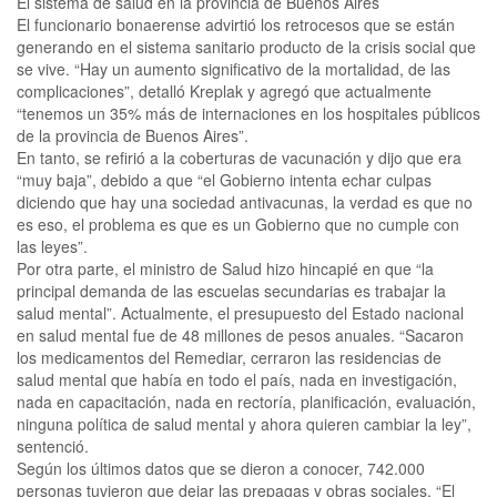
El sistema de salud en la provincia de Buenos Aires
El funcionario bonaerense advirtió los retrocesos que se están
generando en el sistema sanitario producto de la crisis social que
se vive. “Hay un aumento significativo de la mortalidad, de las
complicaciones”, detalló Kreplak y agregó que actualmente
“tenemos un 35% más de internaciones en los hospitales públicos
de la provincia de Buenos Aires”.
En tanto, se refirió a la coberturas de vacunación y dijo que era
“muy baja”, debido a que “el Gobierno intenta echar culpas
diciendo que hay una sociedad antivacunas, la verdad es que no
es eso, el problema es que es un Gobierno que no cumple con
las leyes”.
Por otra parte, el ministro de Salud hizo hincapié en que “la
principal demanda de las escuelas secundarias es trabajar la
salud mental”. Actualmente, el presupuesto del Estado nacional
en salud mental fue de 48 millones de pesos anuales. “Sacaron
los medicamentos del Remediar, cerraron las residencias de
salud mental que había en todo el país, nada en investigación,
nada en capacitación, nada en rectoría, planificación, evaluación,
ninguna política de salud mental y ahora quieren cambiar la ley”,
sentenció.
Según los últimos datos que se dieron a conocer, 742.000
personas tuvieron que dejar las prepagas y obras sociales. “El