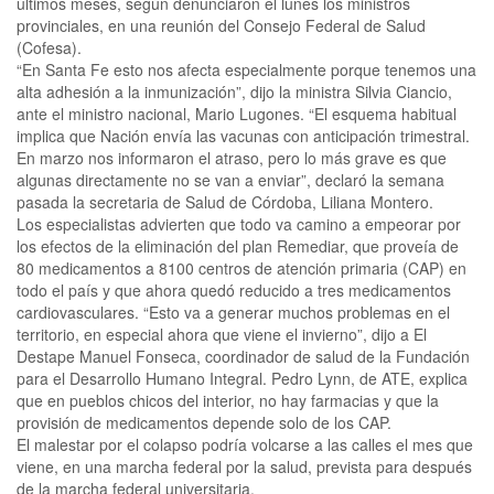
últimos meses, según denunciaron el lunes los ministros
provinciales, en una reunión del Consejo Federal de Salud
(Cofesa).
“En Santa Fe esto nos afecta especialmente porque tenemos una
alta adhesión a la inmunización”, dijo la ministra Silvia Ciancio,
ante el ministro nacional, Mario Lugones. “El esquema habitual
implica que Nación envía las vacunas con anticipación trimestral.
En marzo nos informaron el atraso, pero lo más grave es que
algunas directamente no se van a enviar”, declaró la semana
pasada la secretaria de Salud de Córdoba, Liliana Montero.
Los especialistas advierten que todo va camino a empeorar por
los efectos de la eliminación del plan Remediar, que proveía de
80 medicamentos a 8100 centros de atención primaria (CAP) en
todo el país y que ahora quedó reducido a tres medicamentos
cardiovasculares. “Esto va a generar muchos problemas en el
territorio, en especial ahora que viene el invierno”, dijo a El
Destape Manuel Fonseca, coordinador de salud de la Fundación
para el Desarrollo Humano Integral. Pedro Lynn, de ATE, explica
que en pueblos chicos del interior, no hay farmacias y que la
provisión de medicamentos depende solo de los CAP.
El malestar por el colapso podría volcarse a las calles el mes que
viene, en una marcha federal por la salud, prevista para después
de la marcha federal universitaria.