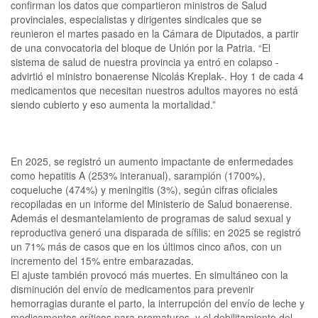
confirman los datos que compartieron ministros de Salud
provinciales, especialistas y dirigentes sindicales que se
reunieron el martes pasado en la Cámara de Diputados, a partir
de una convocatoria del bloque de Unión por la Patria. “El
sistema de salud de nuestra provincia ya entró en colapso -
advirtió el ministro bonaerense Nicolás Kreplak-. Hoy 1 de cada 4
medicamentos que necesitan nuestros adultos mayores no está
siendo cubierto y eso aumenta la mortalidad.”
En 2025, se registró un aumento impactante de enfermedades
como hepatitis A (253% interanual), sarampión (1700%),
coqueluche (474%) y meningitis (3%), según cifras oficiales
recopiladas en un informe del Ministerio de Salud bonaerense.
Además el desmantelamiento de programas de salud sexual y
reproductiva generó una disparada de sífilis: en 2025 se registró
un 71% más de casos que en los últimos cinco años, con un
incremento del 15% entre embarazadas.
El ajuste también provocó más muertes. En simultáneo con la
disminución del envío de medicamentos para prevenir
hemorragias durante el parto, la interrupción del envío de leche y
medicamentos críticos para prematuros, y el debilitamiento del