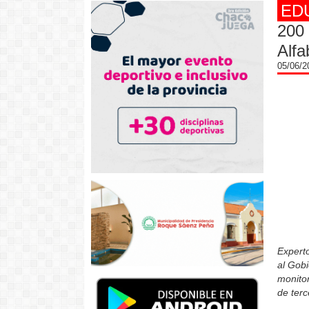
ED
200
Alfa
05/06/
Experto
al Gobi
monitor
de terc