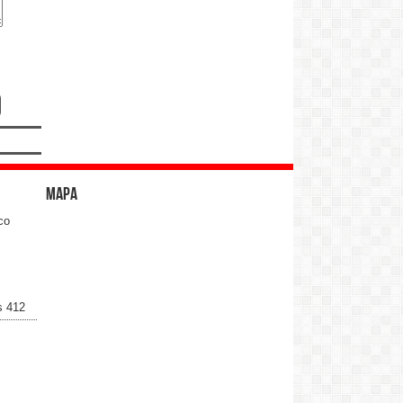
Mapa
co
s 412