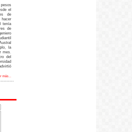
 pesos
sde el
ses de
 hacer
d tenía
res de
eniero
diantil
ustral
lo, la
r mes.
ro del
rsidad
virtió
r más...