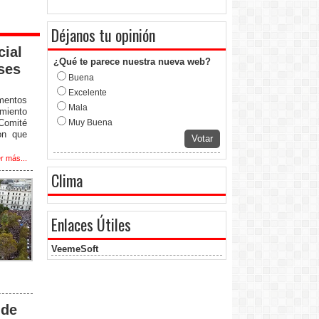
Déjanos tu opinión
cial
¿Qué te parece nuestra nueva web?
ases
Buena
Excelente
entos
Mala
amiento
 Comité
Muy Buena
on que
Votar
r más...
Clima
Enlaces Útiles
VeemeSoft
 de