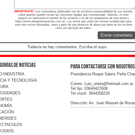
IMPORTANTE!:
Los comentarios publicados son de exclusiva responsabilidad de sus autores,
sobre quienes pueden recaer las sanciones legales que correspondan. Además, en este
espacio se representa la opinión de los usuarios y no de los propietarios de este portal y
https://www.elargentinonoticias.com.ar/. Los textos que violen las normas establecidas para
este sitio serían eliminados, tanto a partir de una denuncia de abuso por parte de los lectores
como por decisión del editor.
Enviar comentario
Todavía no hay comentarios. Escriba el suyo.
gorías de noticias
Para contactarse con nosotros
O-INDUSTRIA
Presidencia Roque Sáenz Peña Cha
CIA Y TECNOLOGIA
Correo: Luis_orieta@hotmail.com.ar
TURA
Tel fijo: 03644427608
IOSIDADES
Tel movil: 3644358220
ORTES
Dirección: Av. Juan Manuel de Rosa
NOMÌA
CACIÓN
MERIDES
ECTACULOS
CIDIOS