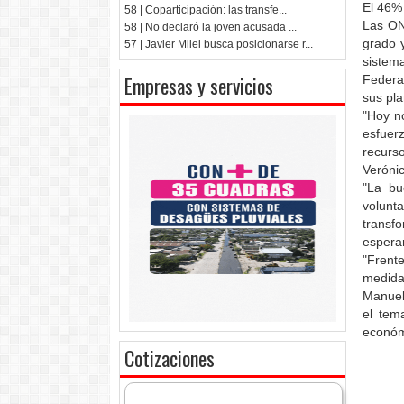
El 46% 
58 | Coparticipación: las transfe...
Las ON
58 | No declaró la joven acusada ...
grado 
57 | Javier Milei busca posicionarse r...
sistem
Empresas y servicios
Federa
sus pla
"Hoy n
esfuer
recurs
Verónic
"La bu
volunta
transf
esperar
"Frent
medida
Manuel
el tem
económi
Cotizaciones