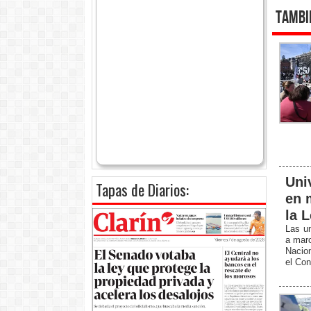
Tambi
Uni
Tapas de Diarios:
en 
la 
Las un
a marc
Nacion
el Con