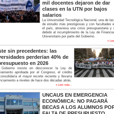
mil docentes dejaron de dar
clases en la UTN por bajos
salarios
La Universidad Tecnológica Nacional, una de la
de estudio más prestigiosas y con facultades 
el país, atraviesa una crisis presupuestaria y s
debido al incumplimiento de la Ley de Financi
Universitario por parte del Gobierno.
» Lee
ste sin precedentes: las
versidades perderían 40% de
presupuesto en 2026
 Gobierno insiste en desconocer la Ley de
ciamiento aprobada por el Congreso, el crédito
onsolidaría el mayor recorte reciente y llevaría
anciamiento a niveles de hace dos décadas atrás.
» Leer más...
UNCAUS EN EMERGENCIA
ECONÓMICA: NO PAGARÁ
BECAS A LOS ALUMNOS PO
FALTA DE PRESUPUESTO