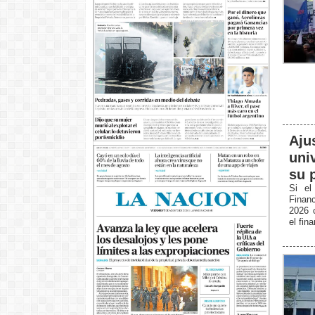
Aju
uni
su 
Si el
Finan
2026 c
el fin