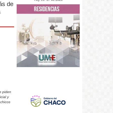
ás de
a
e piden
cial y
 chicos