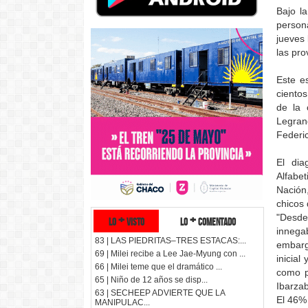
Bajo l
person
jueves 
las pro
Este e
cientos
de la 
Legran
Federi
El dia
Alfabe
Nación
chicos 
"Desde
lo + visto
lo + comentado
innega
83 | LAS PIEDRITAS–TRES ESTACAS:...
embarg
69 | Milei recibe a Lee Jae-Myung con ...
inicial
66 | Milei teme que el dramático ...
como p
65 | Niño de 12 años se disp...
Ibarzab
63 | SECHEEP ADVIERTE QUE LA
El 46% 
MANIPULAC...