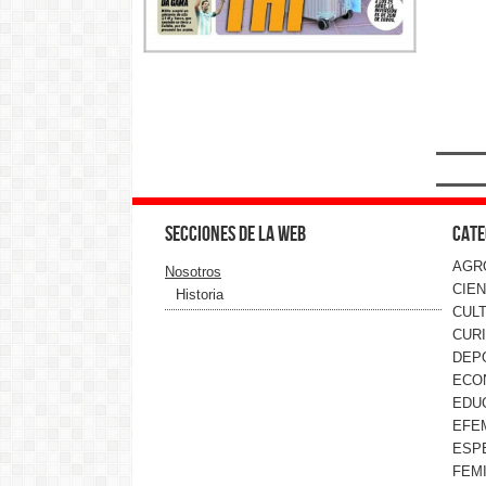
Secciones de la web
Cate
AGR
Nosotros
CIEN
Historia
CUL
CUR
DEP
ECO
EDU
EFE
ESP
FEMI