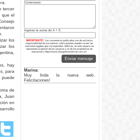
ra.
Comentario:
 tercer
 que el
Consejo
entaron
Ingrese la suma de 4 + 5:
n.
zar los
IMPORTANTE!:
Los comentarios publicados son de exclusiva
responsabilidad de sus autores, sobre quienes pueden recaer las
zar los
sanciones legales que correspondan. Además, en este espacio se
representa la opinión de los usuarios y no de los propietarios de
entina,
este portal y https://www.elargentinonoticias.com.ar/.
Enviar mensaje
os, hay
Marina:
es, para
Muy linda la nueva web..
o puede
Felicitaciones!
toma de
a, Juan
ción en
arrollo