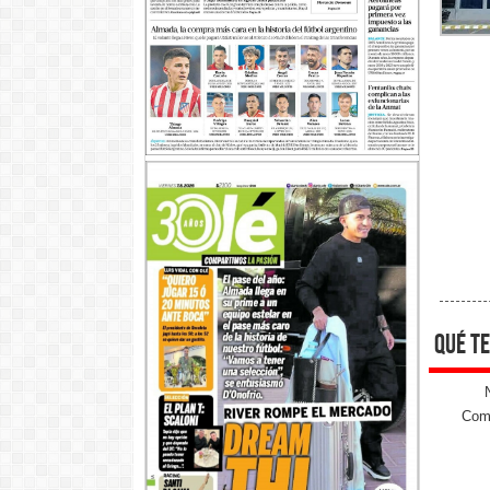
qué te
Come