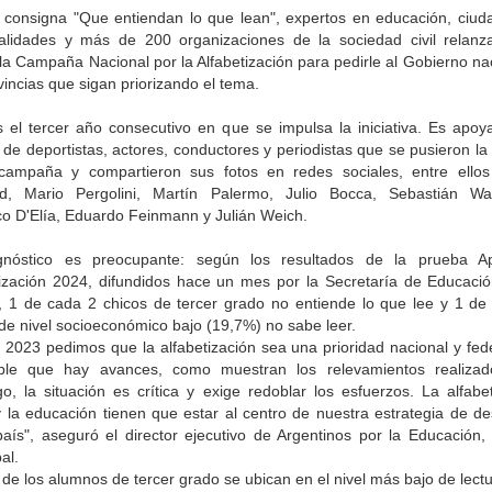
a consigna "Que entiendan lo que lean", expertos en educación, ciud
alidades y más de 200 organizaciones de la sociedad civil relanz
la Campaña Nacional por la Alfabetización para pedirle al Gobierno na
vincias que sigan priorizando el tema.
s el tercer año consecutivo en que se impulsa la iniciativa. Es apoy
 de deportistas, actores, conductores y periodistas que se pusieron l
campaña y compartieron sus fotos en redes sociales, entre ellos
d, Mario Pergolini, Martín Palermo, Julio Bocca, Sebastián Wai
co D'Elía, Eduardo Feinmann y Julián Weich.
gnóstico es preocupante: según los resultados de la prueba A
tización 2024, difundidos hace un mes por la Secretaría de Educació
, 1 de cada 2 chicos de tercer grado no entiende lo que lee y 1 de
de nivel socioeconómico bajo (19,7%) no sabe leer.
 2023 pedimos que la alfabetización sea una prioridad nacional y fede
ble que hay avances, como muestran los relevamientos realizad
o, la situación es crítica y exige redoblar los esfuerzos. La alfabet
 y la educación tienen que estar al centro de nuestra estrategia de de
aís", aseguró el director ejecutivo de Argentinos por la Educación, 
al.
de los alumnos de tercer grado se ubican en el nivel más bajo de lectu