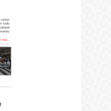
s casas
en todo
alarial
amiento
r más...
R