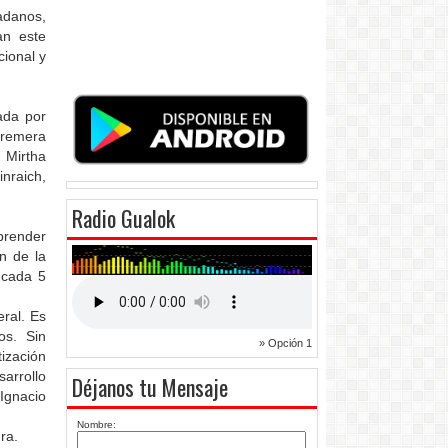
adanos,
an este
cional y
ada por
a remera
 Mirtha
nraich,
Radio Gualok
prender
n de la
 cada 5
ral. Es
os. Sin
» Opción 1
ización
sarrollo
Déjanos tu Mensaje
Ignacio
Nombre:
ra.