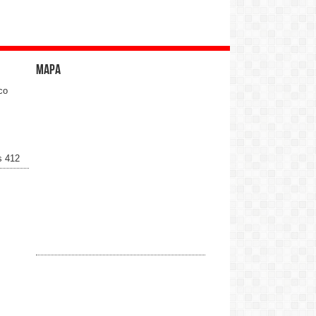
Mapa
co
s 412