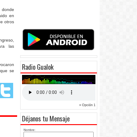
, donde
uido en
e otros
ngreso,
ra las
Radio Gualok
vocaron
 que se
» Opción 1
Déjanos tu Mensaje
Nombre: