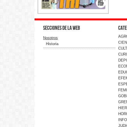
Secciones de la web
Cate
AGR
Nosotros
CIEN
Historia
CUL
CUR
DEP
ECO
EDU
EFE
ESP
FEMI
GOB
GRE
HIE
HOR
INF
JUDI