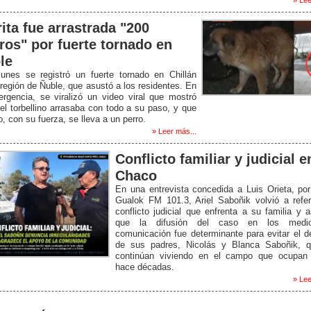
rita fue arrastrada "200
ros" por fuerte tornado en
le
lunes se registró un fuerte tornado en Chillán
 región de Ñuble, que asustó a los residentes. En
rgencia, se viralizó un video viral que mostró
l torbellino arrasaba con todo a su paso, y que
o, con su fuerza, se lleva a un perro.
» Leer más...
Conflicto familiar y judicial e
Chaco
En una entrevista concedida a Luis Orieta, po
Gualok FM 101.3, Ariel Saboñik volvió a refer
conflicto judicial que enfrenta a su familia y 
que la difusión del caso en los medi
comunicación fue determinante para evitar el d
de sus padres, Nicolás y Blanca Saboñik, q
continúan viviendo en el campo que ocupan
hace décadas.
» Lee