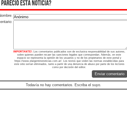
 pareció esta noticia?
Nombre:
ntario:
IMPORTANTE!:
Los comentarios publicados son de exclusiva responsabilidad de sus autores,
sobre quienes pueden recaer las sanciones legales que correspondan. Además, en este
espacio se representa la opinión de los usuarios y no de los propietarios de este portal y
https://www.elargentinonoticias.com.ar/. Los textos que violen las normas establecidas para
este sitio serían eliminados, tanto a partir de una denuncia de abuso por parte de los lectores
como por decisión del editor.
Enviar comentario
Todavía no hay comentarios. Escriba el suyo.