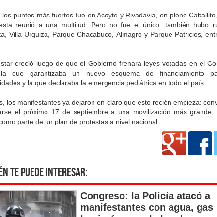
 los puntos más fuertes fue en Acoyte y Rivadavia, en pleno Caballito
testa reunió a una multitud. Pero no fue el único: también hubo r
ta, Villa Urquiza, Parque Chacabuco, Almagro y Parque Patricios, entr
.
estar creció luego de que el Gobierno frenara leyes votadas en el Co
la que garantizaba un nuevo esquema de financiamiento pa
idades y la que declaraba la emergencia pediátrica en todo el país.
, los manifestantes ya dejaron en claro que esto recién empieza: con
rse el próximo 17 de septiembre a una movilización más grande,
 como parte de un plan de protestas a nivel nacional.
én te puede interesar:
Congreso: la Policía atacó a
manifestantes con agua, gas