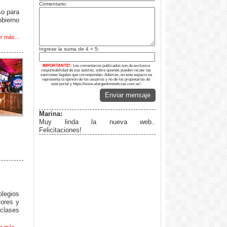
Comentario:
o para
bierno
r más...
Ingrese la suma de 4 + 5:
IMPORTANTE!:
Los comentarios publicados son de exclusiva
responsabilidad de sus autores, sobre quienes pueden recaer las
sanciones legales que correspondan. Además, en este espacio se
representa la opinión de los usuarios y no de los propietarios de
este portal y https://www.elargentinonoticias.com.ar/.
Enviar mensaje
Marina:
Muy linda la nueva web..
Felicitaciones!
legios
tores y
clases
r más...