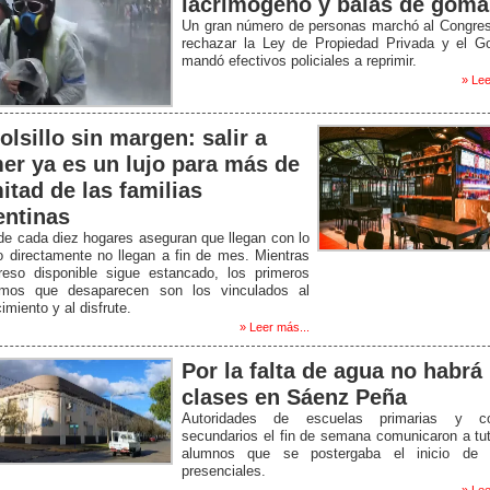
lacrimógeno y balas de goma
Un gran número de personas marchó al Congres
rechazar la Ley de Propiedad Privada y el Go
mandó efectivos policiales a reprimir.
» Lee
olsillo sin margen: salir a
er ya es un lujo para más de
itad de las familias
entinas
de cada diez hogares aseguran que llegan con lo
o directamente no llegan a fin de mes. Mientras
greso disponible sigue estancado, los primeros
mos que desaparecen son los vinculados al
imiento y al disfrute.
» Leer más...
Por la falta de agua no habrá
clases en Sáenz Peña
Autoridades de escuelas primarias y co
secundarios el fin de semana comunicaron a tu
alumnos que se postergaba el inicio de 
presenciales.
» Lee