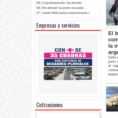
58 | Coparticipación: las transfe...
58 | No declaró la joven acusada ...
57 | Javier Milei busca posicionarse r...
Empresas y servicios
El b
com
la m
arg
Siete 
justo 
el in
consu
esparc
Cotizaciones