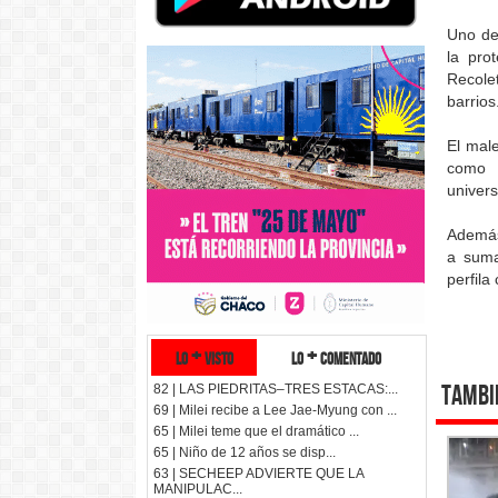
Uno de
la pro
Recole
barrios
El mal
como 
univers
Además
a suma
perfila
lo + visto
lo + comentado
Tambi
82 | LAS PIEDRITAS–TRES ESTACAS:...
69 | Milei recibe a Lee Jae-Myung con ...
65 | Milei teme que el dramático ...
65 | Niño de 12 años se disp...
63 | SECHEEP ADVIERTE QUE LA
MANIPULAC...