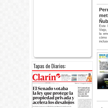
Per
met
Ñub
Este 
Viejo,
la eme
cómo e
inclus
Tapas de Diarios: