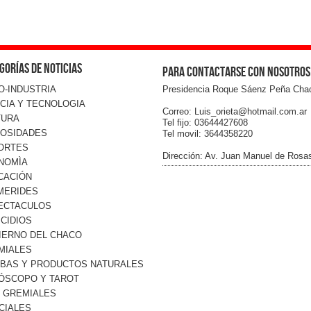
gorías de noticias
Para contactarse con nosotros
O-INDUSTRIA
Presidencia Roque Sáenz Peña Cha
CIA Y TECNOLOGIA
Correo: Luis_orieta@hotmail.com.ar
TURA
Tel fijo: 03644427608
IOSIDADES
Tel movil: 3644358220
ORTES
Dirección: Av. Juan Manuel de Rosa
NOMÌA
CACIÓN
MERIDES
ECTACULOS
CIDIOS
IERNO DEL CHACO
MIALES
RBAS Y PRODUCTOS NATURALES
ÓSCOPO Y TAROT
O GREMIALES
CIALES