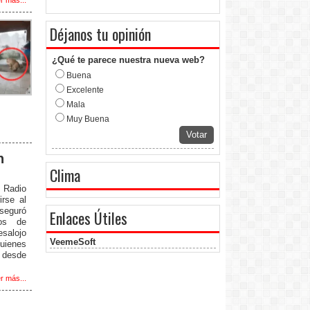
Déjanos tu opinión
¿Qué te parece nuestra nueva web?
Buena
Excelente
Mala
Muy Buena
Votar
n
Clima
r Radio
irse al
aseguró
Enlaces Útiles
os de
esalojo
VeemeSoft
uienes
 desde
r más...