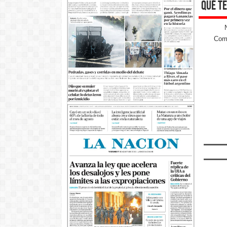
qué te
Come