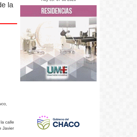
de la
uco,
la calle
e Javier