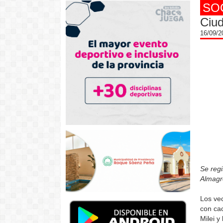
SO
Ciud
16/09/
Se regi
Almagro
Los vec
con cac
Milei y