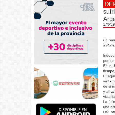
DE
sufr
Arge
17/04/
En San 
a Plate
Indepe
por los
En el 
tiempo,
El equ
visita
de sí m
y atrav
victori
La últ
una es
Del ot