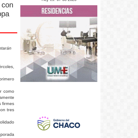
 con
opa
ntarán
rcoles,
primero
ar como
tamente
s firmes
con tres
olidado
mporada