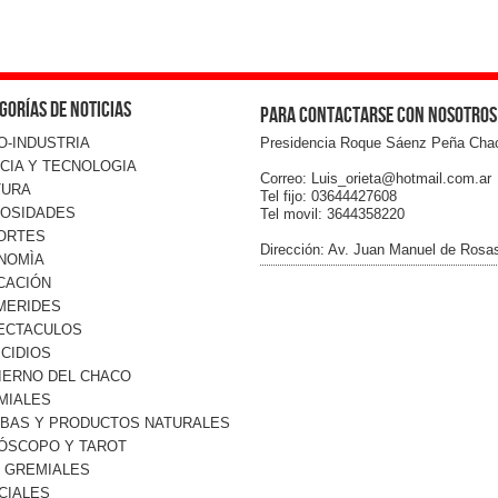
gorías de noticias
Para contactarse con nosotros
O-INDUSTRIA
Presidencia Roque Sáenz Peña Cha
CIA Y TECNOLOGIA
Correo: Luis_orieta@hotmail.com.ar
TURA
Tel fijo: 03644427608
IOSIDADES
Tel movil: 3644358220
ORTES
Dirección: Av. Juan Manuel de Rosa
NOMÌA
CACIÓN
MERIDES
ECTACULOS
CIDIOS
IERNO DEL CHACO
MIALES
RBAS Y PRODUCTOS NATURALES
ÓSCOPO Y TAROT
O GREMIALES
CIALES