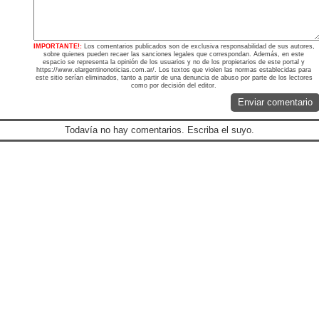
IMPORTANTE!:
Los comentarios publicados son de exclusiva responsabilidad de sus autores,
sobre quienes pueden recaer las sanciones legales que correspondan. Además, en este
espacio se representa la opinión de los usuarios y no de los propietarios de este portal y
https://www.elargentinonoticias.com.ar/. Los textos que violen las normas establecidas para
este sitio serían eliminados, tanto a partir de una denuncia de abuso por parte de los lectores
como por decisión del editor.
Enviar comentario
Todavía no hay comentarios. Escriba el suyo.