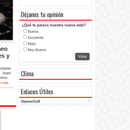
Déjanos tu opinión
¿Qué te parece nuestra nueva web?
Buena
Excelente
Mala
neo
Muy Buena
es y
Votar
rtante
Clima
u buen
tino.
r más...
Enlaces Útiles
VeemeSoft