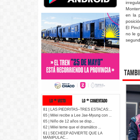
irregul
Monten
en la 
posici
El Pin
no le 
segunda
Tambi
lo + visto
lo + comentado
81 | LAS PIEDRITAS–TRES ESTACAS:...
65 | Milei recibe a Lee Jae-Myung con ...
65 | Niño de 12 años se disp...
62 | Milei teme que el dramático ...
61 | SECHEEP ADVIERTE QUE LA
MANIPULAC...