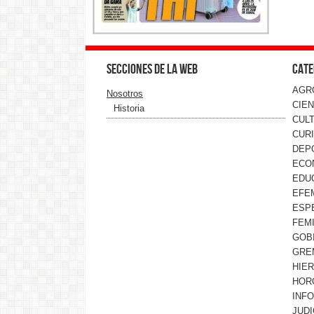
Secciones de la web
Cate
AGR
Nosotros
CIEN
Historia
CUL
CUR
DEP
ECO
EDU
EFE
ESP
FEMI
GOB
GRE
HIE
HOR
INF
JUDI