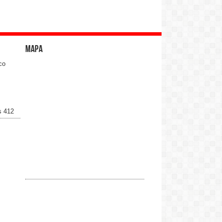
Mapa
co
s 412