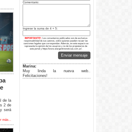
Comentario:
Ingrese la suma de 4 + 5:
IMPORTANTE!:
Los comentarios publicados son de exclusiva
responsabilidad de sus autores, sobre quienes pueden recaer las
sanciones legales que correspondan. Además, en este espacio se
representa la opinión de los usuarios y no de los propietarios de
este portal y https://www.elargentinonoticias.com.ar/.
Enviar mensaje
Marina:
Muy linda la nueva web..
Felicitaciones!
pa
de
l de la
es 2 de
 y será
r más...