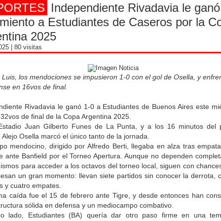
PORTES
Independiente Rivadavia le ganó
imiento a Estudiantes de Caseros por la C
ntina 2025
2025
| 80 visitas
Luis, los mendociones se impusieron 1-0 con el gol de Osella, y enfre
nse en 16vos de final.
ndiente Rivadavia le ganó 1-0 a Estudiantes de Buenos Aires este mié
 32vos de final de la Copa Argentina 2025.
Estadio Juan Gilberto Funes de La Punta, y a los 16 minutos del 
 Alejo Osella marcó el único tanto de la jornada.
ipo mendocino, dirigido por Alfredo Berti, llegaba en alza tras empat
nte ante Banfield por el Torneo Apertura. Aunque no dependen comple
ismos para acceder a los octavos del torneo local, siguen con chance
iesan un gran momento: llevan siete partidos sin conocer la derrota, 
as y cuatro empates.
ima caída fue el 15 de febrero ante Tigre, y desde entonces han cons
tructura sólida en defensa y un mediocampo combativo.
ro lado, Estudiantes (BA) quería dar otro paso firme en una te