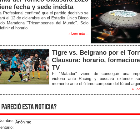
tiene fecha y sede inédita
a Profesional confirmó que el partido decisivo se
ará el 12 de diciembre en el Estadio Único Diego
do Maradona "Tricampeones del Mundo". Solo
efinir el horario.
» Leer más...
Tigre vs. Belgrano por el Tor
Clausura: horario, formacion
TV
El "Matador" viene de conseguir una impo
victoria ante Racing y buscará extender s
momento ante el último campeón del fútbol argen
» Lee
 pareció esta noticia?
Nombre:
ntario: