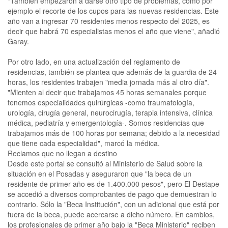
"También empezaron a darse otro tipo de problemas, como por
ejemplo el recorte de los cupos para las nuevas residencias. Este
año van a ingresar 70 residentes menos respecto del 2025, es
decir que habrá 70 especialistas menos el año que viene", añadió
Garay.
Por otro lado, en una actualización del reglamento de
residencias, también se plantea que además de la guardia de 24
horas, los residentes trabajen "media jornada más al otro día".
"Mienten al decir que trabajamos 45 horas semanales porque
tenemos especialidades quirúrgicas -como traumatología,
urología, cirugía general, neurocirugía, terapia intensiva, clínica
médica, pediatría y emergentología-. Somos residencias que
trabajamos más de 100 horas por semana; debido a la necesidad
que tiene cada especialidad", marcó la médica.
Reclamos que no llegan a destino
Desde este portal se consultó al Ministerio de Salud sobre la
situación en el Posadas y aseguraron que "la beca de un
residente de primer año es de 1.400.000 pesos", pero El Destape
se accedió a diversos comprobantes de pago que demuestran lo
contrario. Sólo la "Beca Institución", con un adicional que está por
fuera de la beca, puede acercarse a dicho número. En cambios,
los profesionales de primer año bajo la "Beca Ministerio" reciben