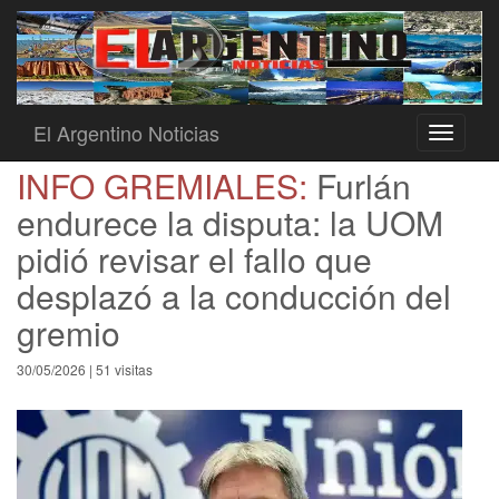
El Argentino Noticias
Toggle
navigati
INFO GREMIALES:
Furlán
endurece la disputa: la UOM
pidió revisar el fallo que
desplazó a la conducción del
gremio
30/05/2026 | 51 visitas