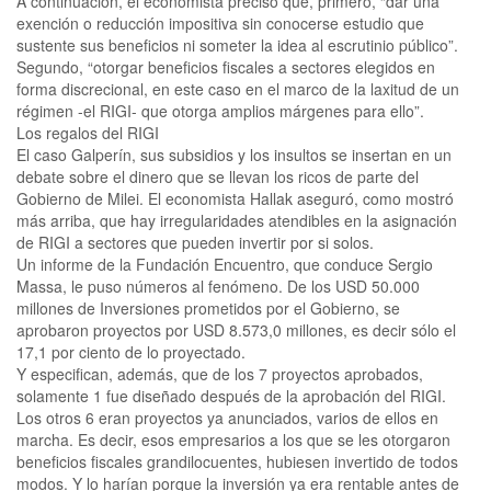
A continuación, el economista precisó que, primero, “dar una
exención o reducción impositiva sin conocerse estudio que
sustente sus beneficios ni someter la idea al escrutinio público”.
Segundo, “otorgar beneficios fiscales a sectores elegidos en
forma discrecional, en este caso en el marco de la laxitud de un
régimen -el RIGI- que otorga amplios márgenes para ello”.
Los regalos del RIGI
El caso Galperín, sus subsidios y los insultos se insertan en un
debate sobre el dinero que se llevan los ricos de parte del
Gobierno de Milei. El economista Hallak aseguró, como mostró
más arriba, que hay irregularidades atendibles en la asignación
de RIGI a sectores que pueden invertir por si solos.
Un informe de la Fundación Encuentro, que conduce Sergio
Massa, le puso números al fenómeno. De los USD 50.000
millones de Inversiones prometidos por el Gobierno, se
aprobaron proyectos por USD 8.573,0 millones, es decir sólo el
17,1 por ciento de lo proyectado.
Y especifican, además, que de los 7 proyectos aprobados,
solamente 1 fue diseñado después de la aprobación del RIGI.
Los otros 6 eran proyectos ya anunciados, varios de ellos en
marcha. Es decir, esos empresarios a los que se les otorgaron
beneficios fiscales grandilocuentes, hubiesen invertido de todos
modos. Y lo harían porque la inversión ya era rentable antes de