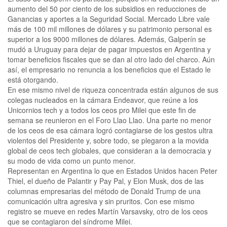
aumento del 50 por ciento de los subsidios en reducciones de
Ganancias y aportes a la Seguridad Social. Mercado Libre vale
más de 100 mil millones de dólares y su patrimonio personal es
superior a los 9000 millones de dólares. Además, Galperín se
mudó a Uruguay para dejar de pagar impuestos en Argentina y
tomar beneficios fiscales que se dan al otro lado del charco. Aún
así, el empresario no renuncia a los beneficios que el Estado le
está otorgando.
En ese mismo nivel de riqueza concentrada están algunos de sus
colegas nucleados en la cámara Endeavor, que reúne a los
Unicornios tech y a todos los ceos pro Milei que este fin de
semana se reunieron en el Foro Llao Llao. Una parte no menor
de los ceos de esa cámara logró contagiarse de los gestos ultra
violentos del Presidente y, sobre todo, se plegaron a la movida
global de ceos tech globales, que consideran a la democracia y
su modo de vida como un punto menor.
Representan en Argentina lo que en Estados Unidos hacen Peter
Thiel, el dueño de Palantir y Pay Pal, y Elon Musk, dos de las
columnas empresarias del método de Donald Trump de una
comunicación ultra agresiva y sin pruritos. Con ese mismo
registro se mueve en redes Martín Varsavsky, otro de los ceos
que se contagiaron del síndrome Milei.