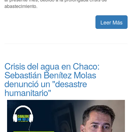
abastecimiento.
Leer Más
Crisis del agua en Chaco:
Sebastián Benítez Molas
denunció un "desastre
humanitario"