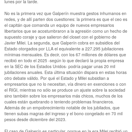
lunes por la tarde.
No es la primera vez que Galperín muestra gestos inhumanos en
redes, y de allí parten dos cuestiones: la primera es que el ceo es
el capitán que comanda un equipo de nuevos empresarios
libertarios que se acostumbraron a la agresión como un hecho de
supuesto coraje y que salieron del closet con el gobierno de
Javier Milei. La segunda, que Galperín cobra en subsidios del
Estado otorgados por LLA el equivalente a 227.295 jubilaciones
mínimas mensuales. Es decir, con los 67 millones de dólares que
recibió en todo el 2025 -según lo que declaró la propia empresa
en la SEC de los Estados Unidos- podría pagar unas 20 mil
jubilaciones anuales. Esta última situación dispara en estas horas
otro debate válido. Por qué el Estado y Milei subsidian a
empresarios que no lo necesitan, vía dinero en exenciones o con
el RIGI, mientras no sólo se produce un ajuste sobre la sociedad
sino también sobre los empresarios más chicos, muchos de los
cuales están quebrando o teniendo problemas financieros.
Además de un empobrecimiento notable de los jubilados, que
tienen subas magras del ingreso y el bono congelado en 70 mil
pesos desde diciembre del 2023.
El caso de Galperín es particular, porque en la era Milei recibió un