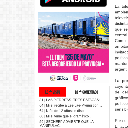
La tel
emblem
televi
distin
que se
central
Como o
ámbito
invitad
políti
manten
argenti
La pre
coyuntu
lo + visto
lo + comentado
del de
gráfic
81 | LAS PIEDRITAS–TRES ESTACAS:...
políti
64 | Milei recibe a Lee Jae-Myung con ...
sensibl
64 | Niño de 12 años se disp...
60 | Milei teme que el dramático ...
Por su 
59 | SECHEEP ADVIERTE QUE LA
MANIPULAC...
El act