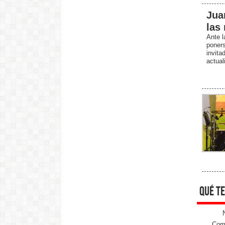
Jua
las
Ante l
poner
invit
actual
qué te
Come