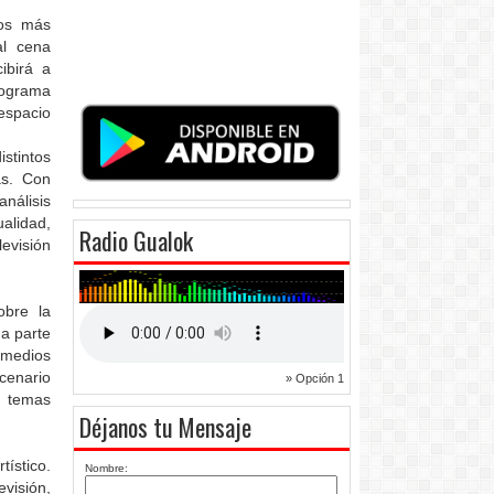
tos más
al cena
ibirá a
rograma
espacio
stintos
as. Con
análisis
alidad,
Radio Gualok
evisión
obre la
na parte
 medios
cenario
» Opción 1
n temas
Déjanos tu Mensaje
tístico.
Nombre:
visión,