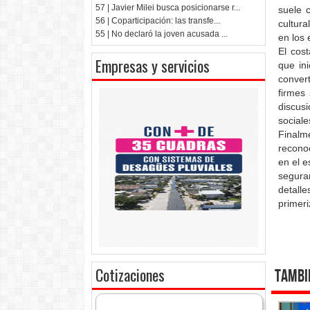
57 | Javier Milei busca posicionarse r...
suele c
56 | Coparticipación: las transfe...
cultura
55 | No declaró la joven acusada ...
en los 
El cos
Empresas y servicios
que ini
conver
firmes
discus
sociale
Finalme
reconoc
en el e
segura
detall
primeri
Cotizaciones
Tambi