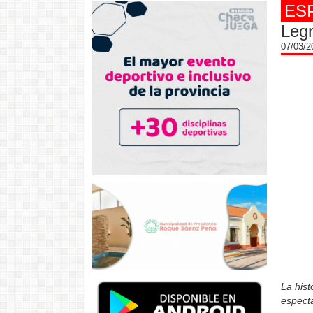
ES
Leg
07/03/
La hist
espectá