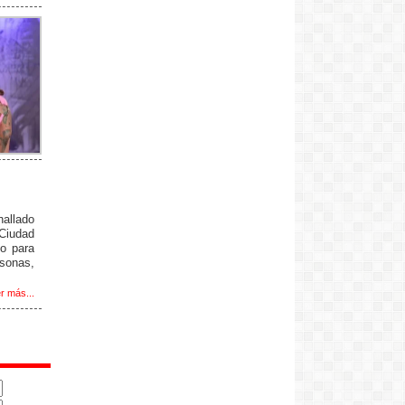
llado
Ciudad
no para
rsonas,
r más...