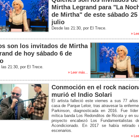
Mirtha Legrand para "La Noc
de Mirtha" de este sábado 25
julio
Desde las 21:30, por El Trece.
» Lee
os son los invitados de Mirtha
rand de hoy sábado 6 de
io
las 21:30, por El Trece.
» Leer más...
Conmoción en el rock nacion
murió el Indio Solari
El artista falleció este viernes a sus 77 año
casa de Parque Leloir, tras atravesar la enferm
Parkinson, diagnosticada en 2016. Fue líder
mítica banda Los Redonditos de Ricota y en su
proyecto encabezó Los Fundamentalistas de
Acondicionado. En 2017 se había retirado 
escenarios.
» Lee