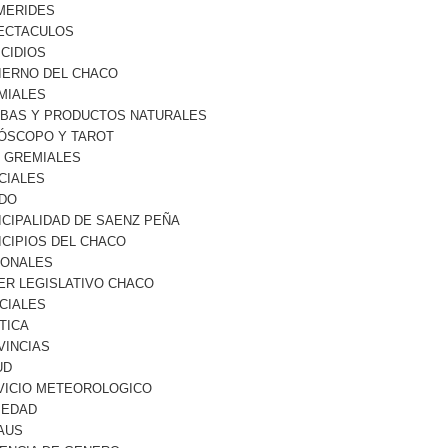
MERIDES
ECTACULOS
CIDIOS
IERNO DEL CHACO
MIALES
RBAS Y PRODUCTOS NATURALES
ÓSCOPO Y TAROT
O GREMIALES
CIALES
DO
ICIPALIDAD DE SAENZ PEÑA
ICIPIOS DEL CHACO
IONALES
ER LEGISLATIVO CHACO
CIALES
TICA
VINCIAS
UD
VICIO METEOROLOGICO
IEDAD
AUS