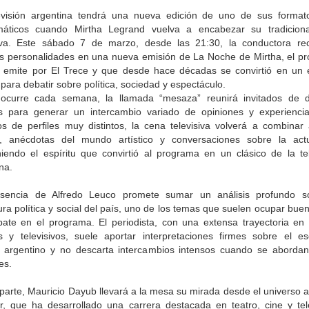
evisión argentina tendrá una nueva edición de uno de sus forma
áticos cuando Mirtha Legrand vuelva a encabezar su tradicion
siva. Este sábado 7 de marzo, desde las 21:30, la conductora rec
tas personalidades en una nueva emisión de La Noche de Mirtha, el p
 emite por El Trece y que desde hace décadas se convirtió en un 
 para debatir sobre política, sociedad y espectáculo.
curre cada semana, la llamada “mesaza” reunirá invitados de di
s para generar un intercambio variado de opiniones y experienci
os de perfiles muy distintos, la cena televisiva volverá a combinar 
co, anécdotas del mundo artístico y conversaciones sobre la actu
iendo el espíritu que convirtió al programa en un clásico de la tel
na.
sencia de Alfredo Leuco promete sumar un análisis profundo s
ra política y social del país, uno de los temas que suelen ocupar bue
bate en el programa. El periodista, con una extensa trayectoria en
os y televisivos, suele aportar interpretaciones firmes sobre el es
co argentino y no descarta intercambios intensos cuando se aborda
es.
parte, Mauricio Dayub llevará a la mesa su mirada desde el universo ar
or, que ha desarrollado una carrera destacada en teatro, cine y tele