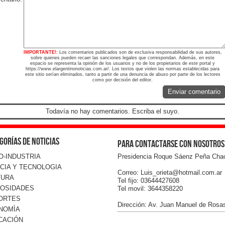
IMPORTANTE!:
Los comentarios publicados son de exclusiva responsabilidad de sus autores,
sobre quienes pueden recaer las sanciones legales que correspondan. Además, en este
espacio se representa la opinión de los usuarios y no de los propietarios de este portal y
https://www.elargentinonoticias.com.ar/. Los textos que violen las normas establecidas para
este sitio serían eliminados, tanto a partir de una denuncia de abuso por parte de los lectores
como por decisión del editor.
Enviar comentario
Todavía no hay comentarios. Escriba el suyo.
gorías de noticias
Para contactarse con nosotros
O-INDUSTRIA
Presidencia Roque Sáenz Peña Cha
CIA Y TECNOLOGIA
Correo: Luis_orieta@hotmail.com.ar
TURA
Tel fijo: 03644427608
IOSIDADES
Tel movil: 3644358220
ORTES
Dirección: Av. Juan Manuel de Rosa
NOMÌA
CACIÓN