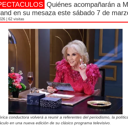
PECTACULOS
Quiénes acompañarán a Mi
rand en su mesaza este sábado 7 de marz
2026
| 62 visitas
órica conductora volverá a reunir a referentes del periodismo, la política
culo en una nueva edición de su clásico programa televisivo.