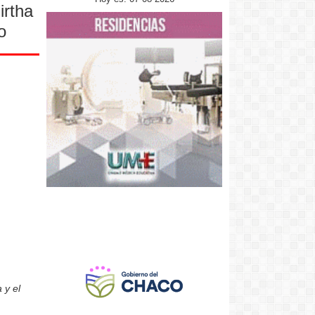
rtha
o
 y el