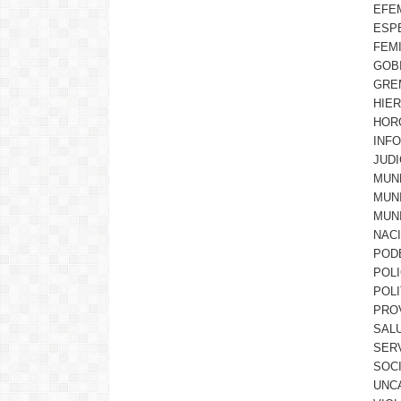
EFE
ESP
FEMI
GOB
GRE
HIE
HOR
INF
JUDI
MUN
MUN
MUN
NAC
POD
POLI
POLI
PRO
SAL
SER
SOC
UNC