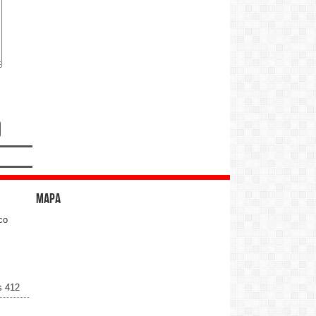
Mapa
co
s 412