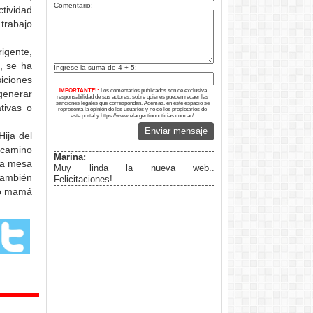
Comentario:
ctividad
 trabajo
igente,
a, se ha
Ingrese la suma de 4 + 5:
iciones
IMPORTANTE!:
Los comentarios publicados son de exclusiva
generar
responsabilidad de sus autores, sobre quienes pueden recaer las
sanciones legales que correspondan. Además, en este espacio se
tivas o
representa la opinión de los usuarios y no de los propietarios de
este portal y https://www.elargentinonoticias.com.ar/.
Enviar mensaje
Hija del
o camino
Marina:
 la mesa
Muy linda la nueva web..
también
Felicitaciones!
mo mamá