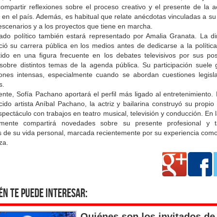
ompartir reflexiones sobre el proceso creativo y el presente de la a
l en el país. Además, es habitual que relate anécdotas vinculadas a su
escenarios y a los proyectos que tiene en marcha.
tado político también estará representado por Amalia Granata. La dir
ció su carrera pública en los medios antes de dedicarse a la polític
tido en una figura frecuente en los debates televisivos por sus pos
 sobre distintos temas de la agenda pública. Su participación suele 
iones intensas, especialmente cuando se abordan cuestiones legisla
s.
nte, Sofía Pachano aportará el perfil más ligado al entretenimiento. 
ido artista Aníbal Pachano, la actriz y bailarina construyó su propi
spectáculo con trabajos en teatro musical, televisión y conducción. En
mente compartirá novedades sobre su presente profesional y 
es de su vida personal, marcada recientemente por su experiencia co
za.
én te puede interesar:
Quiénes son los invitados de