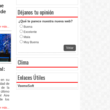
he
Déjanos tu opinión
 de
¿Qué te parece nuestra nueva web?
r más...
Buena
Excelente
Mala
Muy Buena
Votar
Clima
al:
Enlaces Útiles
s en su
edad de
VeemeSoft
 de la
 último
l Aire
de los
r más...