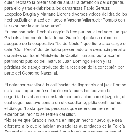
quien rechazó la pretensión de anular la detención del dirigente,
para ello y tras exhibirlos a los camaristas Pablo Bertuzzi,
Leopoldo Bruglia y Mariano Llorens diversos videos del día de los
hechos.Bullrich atacó de nuevo a Victoria Villarruel: "Rompió con
la razón por la que la votaron"
En ese contexto, Rechnik esgrimió tres puntos, el primero fue que
Grabois al momento de la toma, Grabois ejercía su rol como
abogado de la cooperativa “Lo de Néstor” que tiene a su cargo el
café “Con Perón” donde había presentado una denuncia penal un
día antes contra el Ministerio de Capital Humano por atacar el
patrimonio público del Instituto Juan Domingo Perón y las
pérdidas de trabajo producto de la rescisión de la concesión por
parte del Gobierno Nacional.
El defensor cuestionó la calificación de flagrancia del juez Ramos
de la cual argumentó su inexistencia pues las fuerzas de
seguridad estaban en constante comunicación con el juzgado, el
cual según sostuvo consta en el expediente, pidió continuar con
el diálogo “hasta que las personas que se encuentren en el
exterior del recinto se retiren del sitio”.
“No se ve que Grabois incurra en ningún hecho nuevo que sea
diferente a lo que le habían avisado las autoridades de la Policía
Federal al juez cuando decidió que había que continuar con el