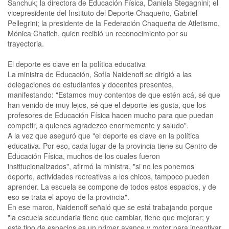
Sanchuk; la directora de Educación Física, Daniela Stegagnini; el
vicepresidente del Instituto del Deporte Chaqueño, Gabriel
Pellegrini; la presidente de la Federación Chaqueña de Atletismo,
Mónica Chatich, quien recibió un reconocimiento por su
trayectoria.
El deporte es clave en la política educativa
La ministra de Educación, Sofía Naidenoff se dirigió a las
delegaciones de estudiantes y docentes presentes,
manifestando: "Estamos muy contentos de que estén acá, sé que
han venido de muy lejos, sé que el deporte les gusta, que los
profesores de Educación Física hacen mucho para que puedan
competir, a quienes agradezco enormemente y saludo".
A la vez que aseguró que "el deporte es clave en la política
educativa. Por eso, cada lugar de la provincia tiene su Centro de
Educación Física, muchos de los cuales fueron
institucionalizados", afirmó la ministra, "si no les ponemos
deporte, actividades recreativas a los chicos, tampoco pueden
aprender. La escuela se compone de todos estos espacios, y de
eso se trata el apoyo de la provincia".
En ese marco, Naidenoff señaló que se está trabajando porque
"la escuela secundaria tiene que cambiar, tiene que mejorar; y
este tipo de espacios es un primer avance y motor para incentivar