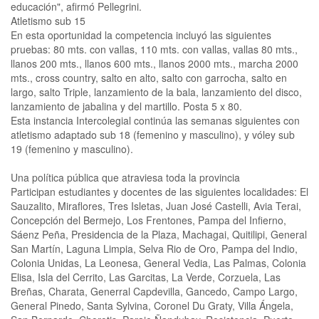
educación", afirmó Pellegrini.
Atletismo sub 15
En esta oportunidad la competencia incluyó las siguientes
pruebas: 80 mts. con vallas, 110 mts. con vallas, vallas 80 mts.,
llanos 200 mts., llanos 600 mts., llanos 2000 mts., marcha 2000
mts., cross country, salto en alto, salto con garrocha, salto en
largo, salto Triple, lanzamiento de la bala, lanzamiento del disco,
lanzamiento de jabalina y del martillo. Posta 5 x 80.
Esta instancia Intercolegial continúa las semanas siguientes con
atletismo adaptado sub 18 (femenino y masculino), y vóley sub
19 (femenino y masculino).
Una política pública que atraviesa toda la provincia
Participan estudiantes y docentes de las siguientes localidades: El
Sauzalito, Miraflores, Tres Isletas, Juan José Castelli, Avia Terai,
Concepción del Bermejo, Los Frentones, Pampa del Infierno,
Sáenz Peña, Presidencia de la Plaza, Machagai, Quitilipi, General
San Martín, Laguna Limpia, Selva Rio de Oro, Pampa del Indio,
Colonia Unidas, La Leonesa, General Vedia, Las Palmas, Colonia
Elisa, Isla del Cerrito, Las Garcitas, La Verde, Corzuela, Las
Breñas, Charata, Generral Capdevilla, Gancedo, Campo Largo,
General Pinedo, Santa Sylvina, Coronel Du Graty, Villa Ángela,