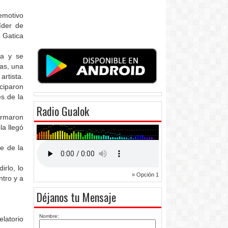
emotivo
íder de
o Gatica
na y se
as, una
rtista.
ciparon
s de la
Radio Gualok
ormaron
la llegó
re de la
irlo, lo
» Opción 1
ntro y a
Déjanos tu Mensaje
Nombre:
latorio