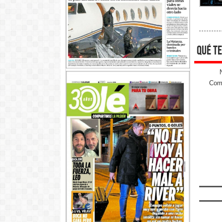
qué te
Come