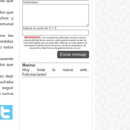
nas que
Comentario:
 los que
achos y
comunal
Ingrese la suma de 4 + 5:
bre las
IMPORTANTE!:
Los comentarios publicados son de exclusiva
pedidas
responsabilidad de sus autores, sobre quienes pueden recaer las
sanciones legales que correspondan. Además, en este espacio se
representa la opinión de los usuarios y no de los propietarios de
o estos
este portal y https://www.elargentinonoticias.com.ar/.
Enviar mensaje
manente
 los que
Marina:
Muy linda la nueva web..
Felicitaciones!
so dejó
cuchaba
 seguir
e nunca