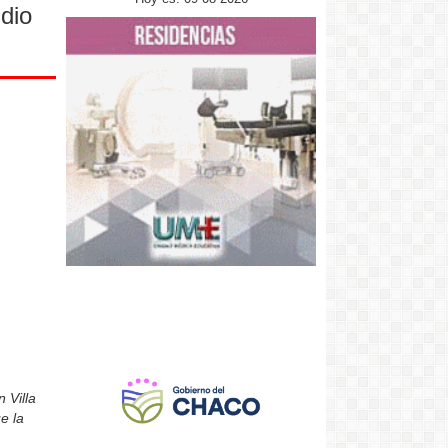
ndio
 Villa
e la