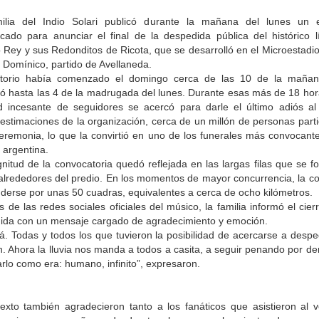
ilia del Indio Solari publicó durante la mañana del lunes un 
cado para anunciar el final de la despedida pública del histórico l
o Rey y sus Redonditos de Ricota, que se desarrolló en el Microestadi
a Domínico, partido de Avellaneda.
atorio había comenzado el domingo cerca de las 10 de la maña
ió hasta las 4 de la madrugada del lunes. Durante esas más de 18 hor
ud incesante de seguidores se acercó para darle el último adiós al a
estimaciones de la organización, cerca de un millón de personas parti
ceremonia, lo que la convirtió en uno de los funerales más convocante
a argentina.
nitud de la convocatoria quedó reflejada en las largas filas que se f
alrededores del predio. En los momentos de mayor concurrencia, la co
derse por unas 50 cuadras, equivalentes a cerca de ocho kilómetros.
s de las redes sociales oficiales del músico, la familia informó el cier
ida con un mensaje cargado de agradecimiento y emoción.
á. Todas y todos los que tuvieron la posibilidad de acercarse a desped
n. Ahora la lluvia nos manda a todos a casita, a seguir penando por de
rlo como era: humano, infinito”, expresaron.
texto también agradecieron tanto a los fanáticos que asistieron al ve