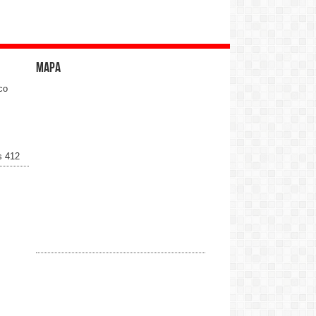
Mapa
co
s 412