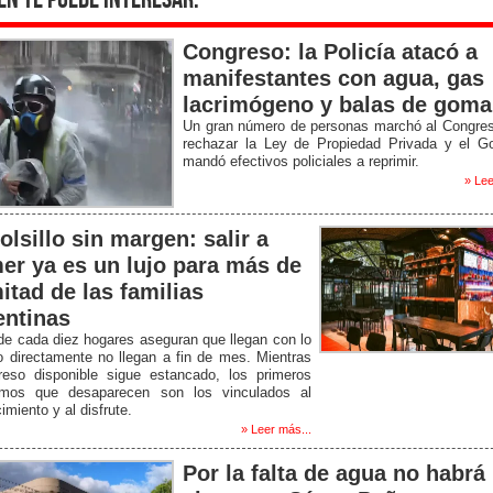
én te puede interesar:
Congreso: la Policía atacó a
manifestantes con agua, gas
lacrimógeno y balas de goma
Un gran número de personas marchó al Congres
rechazar la Ley de Propiedad Privada y el Go
mandó efectivos policiales a reprimir.
» Lee
olsillo sin margen: salir a
er ya es un lujo para más de
itad de las familias
entinas
de cada diez hogares aseguran que llegan con lo
o directamente no llegan a fin de mes. Mientras
greso disponible sigue estancado, los primeros
mos que desaparecen son los vinculados al
imiento y al disfrute.
» Leer más...
Por la falta de agua no habrá