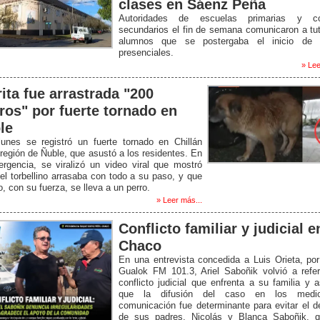
clases en Sáenz Peña
Autoridades de escuelas primarias y co
secundarios el fin de semana comunicaron a tu
alumnos que se postergaba el inicio de 
presenciales.
» Lee
rita fue arrastrada "200
ros" por fuerte tornado en
le
lunes se registró un fuerte tornado en Chillán
 región de Ñuble, que asustó a los residentes. En
rgencia, se viralizó un video viral que mostró
l torbellino arrasaba con todo a su paso, y que
o, con su fuerza, se lleva a un perro.
» Leer más...
Conflicto familiar y judicial e
Chaco
En una entrevista concedida a Luis Orieta, po
Gualok FM 101.3, Ariel Saboñik volvió a refer
conflicto judicial que enfrenta a su familia y 
que la difusión del caso en los medi
comunicación fue determinante para evitar el d
de sus padres, Nicolás y Blanca Saboñik, q