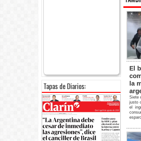
Tambi
El b
com
la m
Tapas de Diarios:
arg
Siete 
justo 
el in
consu
esparc