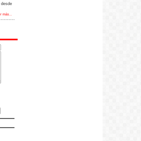
 desde
r más...