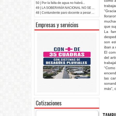
como a
50 | Por la falta de agua no habrá...
trabaja
49 | LA SOBERANÍA NACIONAL NO SE ...
“Gracia
48 | Contundente paro docente a pesar ...
llorar
muchac
Empresas y servicios
que su
La fam
desped
son es
iban a 
El com
del art
trabaj
“Como 
encend
las ca
sonand
más”, c
Cotizaciones