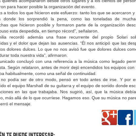
 quienes acompañaron desde otros lugares y a los cientos de perso
ron para hacer posible la organización del evento.
s a todos los que hicieron este esfuerzo: tanto los que se acercaron y
on donde los sorprendió la pena, como las toneladas de much
has que hicieron posible y formaron parte de la organización des
puso esta despedida, en tiempo récord”, señalaron.
ilia recordó además una frase recurrente del propio Solari so
idas y el dolor que dejan las ausencias. “Él nos anticipó que las des
tos dolores dulces. Lo que no nos avisó fue que dolores dulces com
durar toda nuestra vida”, afirmaron.
unicado concluyó con una referencia a la música como legado per
ista. Según relataron, antes de morir dejó encendidos los equipos con
aba habitualmente, como una señal de continuidad.
no podía ser de otro modo, pensó en todo antes de irse. Y por e
ido el equipo Marshall de su guitarra y el equipo de sonido donde es
nciones en las que trabajaba. Nos sugirió, así, que la música debía
o, más allá de lo que ocurriese. Hagamos eso. Que su música no par
erró el mensaje.