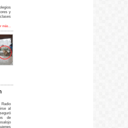
legios
tores y
clases
r más...
n
r Radio
irse al
aseguró
os de
esalojo
uienes