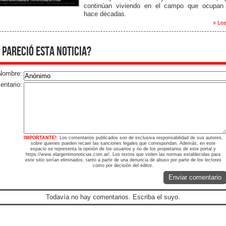
continúan viviendo en el campo que ocupan
hace décadas.
» Lee
 pareció esta noticia?
Nombre:
ntario:
IMPORTANTE!:
Los comentarios publicados son de exclusiva responsabilidad de sus autores,
sobre quienes pueden recaer las sanciones legales que correspondan. Además, en este
espacio se representa la opinión de los usuarios y no de los propietarios de este portal y
https://www.elargentinonoticias.com.ar/. Los textos que violen las normas establecidas para
este sitio serían eliminados, tanto a partir de una denuncia de abuso por parte de los lectores
como por decisión del editor.
Enviar comentario
Todavía no hay comentarios. Escriba el suyo.