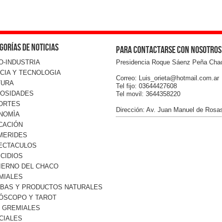
gorías de noticias
Para contactarse con nosotros
O-INDUSTRIA
Presidencia Roque Sáenz Peña Cha
CIA Y TECNOLOGIA
Correo: Luis_orieta@hotmail.com.ar
TURA
Tel fijo: 03644427608
IOSIDADES
Tel movil: 3644358220
ORTES
Dirección: Av. Juan Manuel de Rosa
NOMÌA
CACIÓN
MERIDES
ECTACULOS
CIDIOS
IERNO DEL CHACO
MIALES
RBAS Y PRODUCTOS NATURALES
ÓSCOPO Y TAROT
O GREMIALES
CIALES