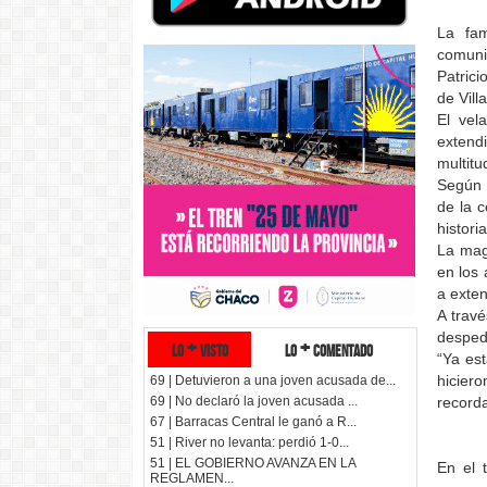
La fam
comuni
Patrici
de Vill
El vel
extend
multit
Según 
de la 
histori
La mag
en los 
a exten
A travé
desped
lo + visto
lo + comentado
“Ya est
hiciero
69 | Detuvieron a una joven acusada de...
recorda
69 | No declaró la joven acusada ...
67 | Barracas Central le ganó a R...
51 | River no levanta: perdió 1-0...
51 | EL GOBIERNO AVANZA EN LA
En el 
REGLAMEN...