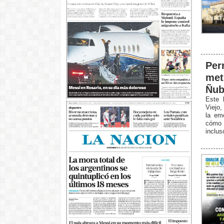
Per
met
Ñub
Este 
Viejo,
la eme
cómo e
inclus