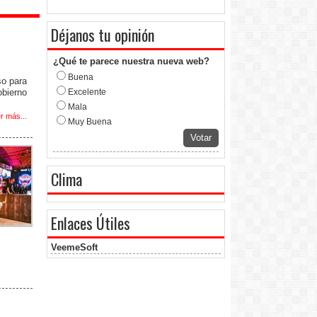
Déjanos tu opinión
¿Qué te parece nuestra nueva web?
Buena
o para
bierno
Excelente
Mala
r más...
Muy Buena
Votar
Clima
Enlaces Útiles
VeemeSoft