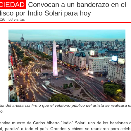
CIEDAD
Convocan a un banderazo en el
isco por Indio Solari para hoy
2026
| 58 visitas
lia del artista confirmó que el velatorio público del artista se realizará e
o.
ntina muerte de Carlos Alberto “Indio” Solari, uno de los bastiones 
al, paralizó a todo el país. Grandes y chicos se reunieron para celeb