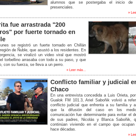
alumnos que se postergaba el inicio de 
presenciales.
» Lee
rita fue arrastrada "200
ros" por fuerte tornado en
le
lunes se registró un fuerte tornado en Chillán
 región de Ñuble, que asustó a los residentes. En
rgencia, se viralizó un video viral que mostró
l torbellino arrasaba con todo a su paso, y que
o, con su fuerza, se lleva a un perro.
» Leer más...
Conflicto familiar y judicial e
Chaco
En una entrevista concedida a Luis Orieta, po
Gualok FM 101.3, Ariel Saboñik volvió a refer
conflicto judicial que enfrenta a su familia y 
que la difusión del caso en los medi
comunicación fue determinante para evitar el d
de sus padres, Nicolás y Blanca Saboñik, q
continúan viviendo en el campo que ocupan
hace décadas.
» Lee