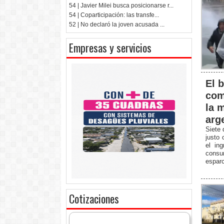
54 | Javier Milei busca posicionarse r...
54 | Coparticipación: las transfe...
52 | No declaró la joven acusada ...
Empresas y servicios
El b
com
la m
arg
Siete 
justo 
el in
consu
esparc
Cotizaciones