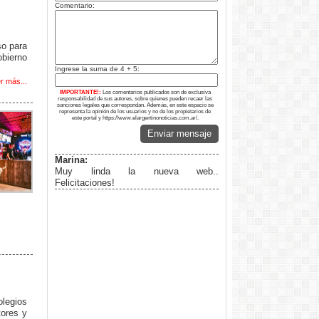
Comentario:
o para
bierno
Ingrese la suma de 4 + 5:
r más...
IMPORTANTE!:
Los comentarios publicados son de exclusiva
responsabilidad de sus autores, sobre quienes pueden recaer las
sanciones legales que correspondan. Además, en este espacio se
representa la opinión de los usuarios y no de los propietarios de
este portal y https://www.elargentinonoticias.com.ar/.
Enviar mensaje
Marina:
Muy linda la nueva web..
Felicitaciones!
legios
tores y