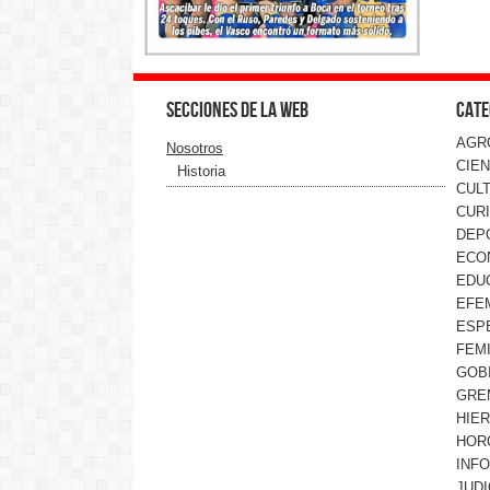
Secciones de la web
Cate
AGR
Nosotros
CIEN
Historia
CUL
CUR
DEP
ECO
EDU
EFE
ESP
FEMI
GOB
GRE
HIE
HOR
INF
JUDI