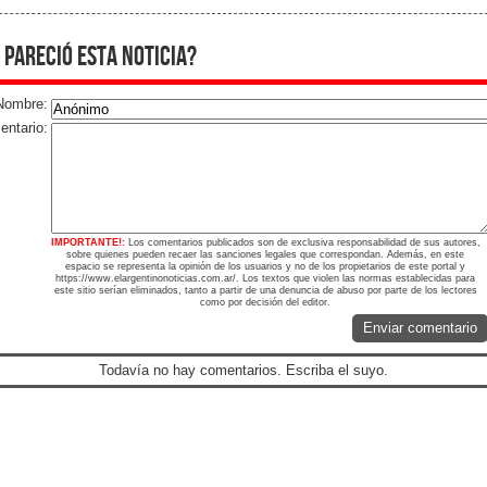
 pareció esta noticia?
Nombre:
ntario:
IMPORTANTE!:
Los comentarios publicados son de exclusiva responsabilidad de sus autores,
sobre quienes pueden recaer las sanciones legales que correspondan. Además, en este
espacio se representa la opinión de los usuarios y no de los propietarios de este portal y
https://www.elargentinonoticias.com.ar/. Los textos que violen las normas establecidas para
este sitio serían eliminados, tanto a partir de una denuncia de abuso por parte de los lectores
como por decisión del editor.
Enviar comentario
Todavía no hay comentarios. Escriba el suyo.