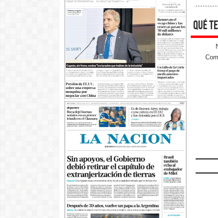
qué te
Come