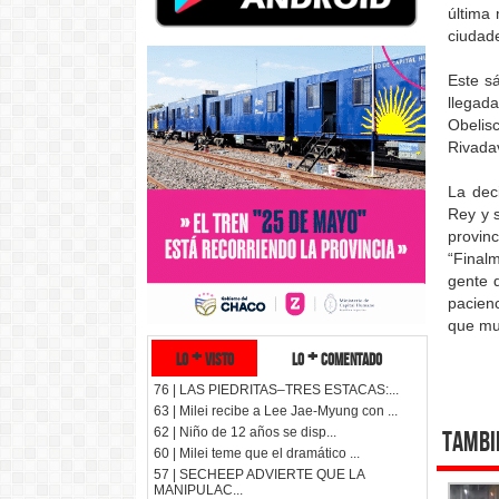
última 
ciudade
Este sá
llegad
Obelis
Rivada
La dec
Rey y 
provinc
“Finalm
gente q
pacienc
que mur
lo + visto
lo + comentado
76 | LAS PIEDRITAS–TRES ESTACAS:...
63 | Milei recibe a Lee Jae-Myung con ...
62 | Niño de 12 años se disp...
Tambi
60 | Milei teme que el dramático ...
57 | SECHEEP ADVIERTE QUE LA
MANIPULAC...