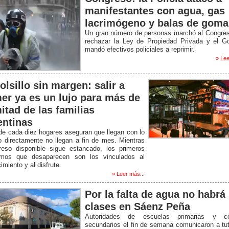
manifestantes con agua, gas
lacrimógeno y balas de goma
Un gran número de personas marchó al Congres
rechazar la Ley de Propiedad Privada y el Go
mandó efectivos policiales a reprimir.
» Lee
olsillo sin margen: salir a
er ya es un lujo para más de
itad de las familias
entinas
de cada diez hogares aseguran que llegan con lo
o directamente no llegan a fin de mes. Mientras
greso disponible sigue estancado, los primeros
mos que desaparecen son los vinculados al
imiento y al disfrute.
» Leer más...
Por la falta de agua no habrá
clases en Sáenz Peña
Autoridades de escuelas primarias y co
secundarios el fin de semana comunicaron a tu