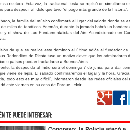
misa ricotera. Esta vez, la tradicional fiesta se replicó en simultáneo e
s para despedir al ídolo que tuvo “el pogo más grande de la historia”.
bado, la familia del músico confirmará el lugar del velorio donde se e
a de miles de fanáticos. Además, durante la jornada habrá un banderaz
co y el show de Los Fundamentalistas del Aire Acondicionado en C
via.
isión de que se realice este domingo el último adiós al fundador de P
sus Redonditos de Ricota tuvo un motivo clave: que los admiradores d
ias o países puedan trasladarse a Buenos Aires.
ente, la despedida al Indio será el domingo 7 de junio, para dar tie
ue viene de lejos. El sábado confirmaremos el lugar y la hora. Gracia
ia, todo esto es muy difícil”, informaron desde las redes oficiales del
ió este viernes en su casa de Parque Leloir
én te puede interesar:
Congreso: la Policía atacó a