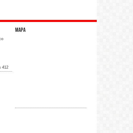
Mapa
co
s 412