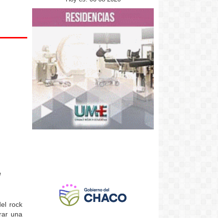
l
del rock
rar una