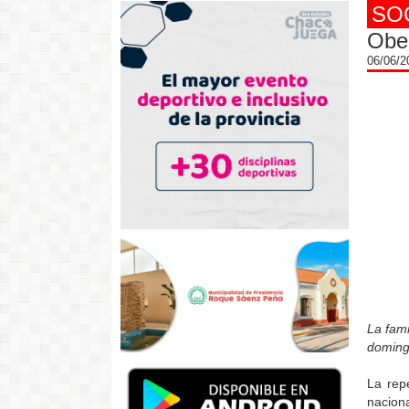
SO
Obel
06/06/
La fami
doming
La repe
nacion