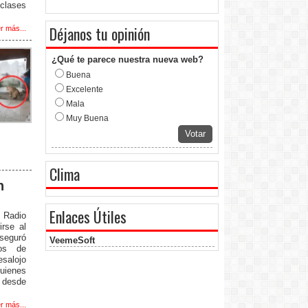
clases
Déjanos tu opinión
r más...
¿Qué te parece nuestra nueva web?
Buena
Excelente
Mala
Muy Buena
Votar
Clima
n
Enlaces Útiles
r Radio
irse al
aseguró
VeemeSoft
os de
esalojo
uienes
 desde
r más...