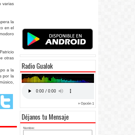
n varias
spera la
o en el
omodoro
atricio
e otras
Radio Gualok
mpo a la
s por la
 músico,
» Opción 1
Déjanos tu Mensaje
Nombre: