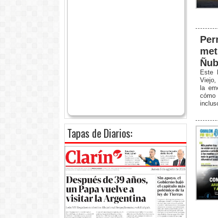
Per
met
Ñub
Este 
Viejo,
la eme
cómo e
inclus
Tapas de Diarios: