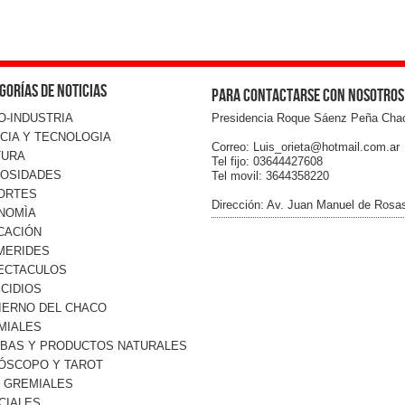
gorías de noticias
Para contactarse con nosotros
O-INDUSTRIA
Presidencia Roque Sáenz Peña Cha
CIA Y TECNOLOGIA
Correo: Luis_orieta@hotmail.com.ar
TURA
Tel fijo: 03644427608
IOSIDADES
Tel movil: 3644358220
ORTES
Dirección: Av. Juan Manuel de Rosa
NOMÌA
CACIÓN
MERIDES
ECTACULOS
CIDIOS
IERNO DEL CHACO
MIALES
RBAS Y PRODUCTOS NATURALES
ÓSCOPO Y TAROT
O GREMIALES
CIALES