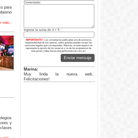
Comentario:
o para
bierno
r más...
Ingrese la suma de 4 + 5:
IMPORTANTE!:
Los comentarios publicados son de exclusiva
responsabilidad de sus autores, sobre quienes pueden recaer las
sanciones legales que correspondan. Además, en este espacio se
representa la opinión de los usuarios y no de los propietarios de
este portal y https://www.elargentinonoticias.com.ar/.
Enviar mensaje
Marina:
Muy linda la nueva web..
Felicitaciones!
legios
tores y
clases
r más...