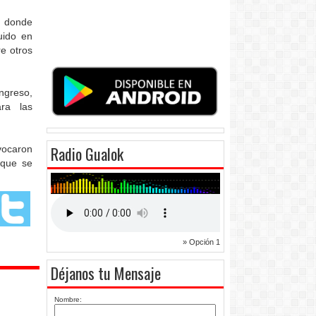
, donde
uido en
e otros
ngreso,
ra las
Radio Gualok
vocaron
 que se
» Opción 1
Déjanos tu Mensaje
Nombre: