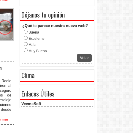
Déjanos tu opinión
¿Qué te parece nuestra nueva web?
Buena
Excelente
Mala
Muy Buena
Votar
n
Clima
r Radio
irse al
aseguró
Enlaces Útiles
os de
esalojo
VeemeSoft
uienes
 desde
r más...