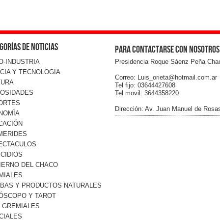
gorías de noticias
Para contactarse con nosotros
O-INDUSTRIA
Presidencia Roque Sáenz Peña Cha
CIA Y TECNOLOGIA
Correo: Luis_orieta@hotmail.com.ar
TURA
Tel fijo: 03644427608
IOSIDADES
Tel movil: 3644358220
ORTES
Dirección: Av. Juan Manuel de Rosa
NOMÌA
CACIÓN
MERIDES
ECTACULOS
CIDIOS
IERNO DEL CHACO
MIALES
RBAS Y PRODUCTOS NATURALES
ÓSCOPO Y TAROT
O GREMIALES
CIALES