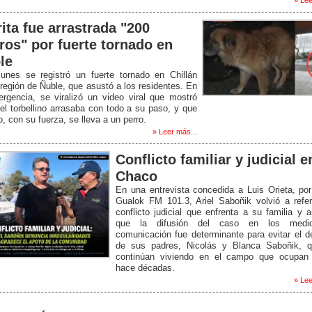
rita fue arrastrada "200
ros" por fuerte tornado en
le
lunes se registró un fuerte tornado en Chillán
 región de Ñuble, que asustó a los residentes. En
rgencia, se viralizó un video viral que mostró
l torbellino arrasaba con todo a su paso, y que
o, con su fuerza, se lleva a un perro.
» Leer más...
Conflicto familiar y judicial e
Chaco
En una entrevista concedida a Luis Orieta, po
Gualok FM 101.3, Ariel Saboñik volvió a refer
conflicto judicial que enfrenta a su familia y 
que la difusión del caso en los medi
comunicación fue determinante para evitar el d
de sus padres, Nicolás y Blanca Saboñik, q
continúan viviendo en el campo que ocupan
hace décadas.
» Lee