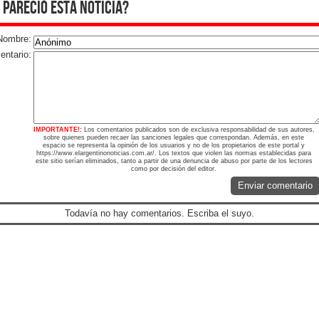
 pareció esta noticia?
Nombre:
ntario:
IMPORTANTE!:
Los comentarios publicados son de exclusiva responsabilidad de sus autores,
sobre quienes pueden recaer las sanciones legales que correspondan. Además, en este
espacio se representa la opinión de los usuarios y no de los propietarios de este portal y
https://www.elargentinonoticias.com.ar/. Los textos que violen las normas establecidas para
este sitio serían eliminados, tanto a partir de una denuncia de abuso por parte de los lectores
como por decisión del editor.
Enviar comentario
Todavía no hay comentarios. Escriba el suyo.