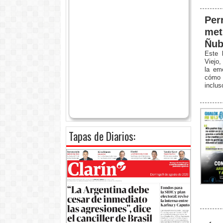
Per
met
Ñub
Este 
Viejo,
la eme
cómo e
inclus
Tapas de Diarios: