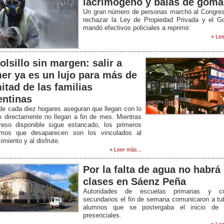
lacrimógeno y balas de goma
Un gran número de personas marchó al Congres
rechazar la Ley de Propiedad Privada y el Go
mandó efectivos policiales a reprimir.
» Lee
olsillo sin margen: salir a
er ya es un lujo para más de
itad de las familias
entinas
de cada diez hogares aseguran que llegan con lo
o directamente no llegan a fin de mes. Mientras
greso disponible sigue estancado, los primeros
mos que desaparecen son los vinculados al
imiento y al disfrute.
» Leer más...
Por la falta de agua no habrá
clases en Sáenz Peña
Autoridades de escuelas primarias y co
secundarios el fin de semana comunicaron a tu
alumnos que se postergaba el inicio de 
presenciales.
» Lee