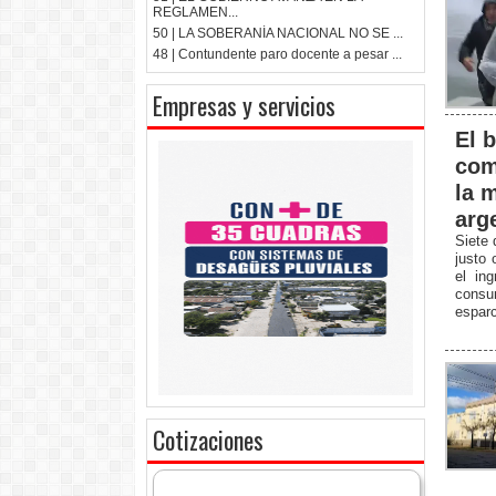
REGLAMEN...
50 | LA SOBERANÍA NACIONAL NO SE ...
48 | Contundente paro docente a pesar ...
Empresas y servicios
El b
com
la m
arg
Siete 
justo 
el in
consu
esparc
Cotizaciones