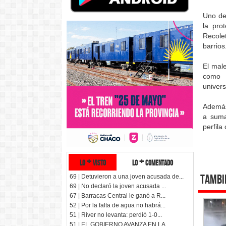
Uno de
la pro
Recole
barrios
El mal
como 
univers
Además
a suma
perfila
lo + visto
lo + comentado
Tambi
69 | Detuvieron a una joven acusada de...
69 | No declaró la joven acusada ...
67 | Barracas Central le ganó a R...
52 | Por la falta de agua no habrá...
51 | River no levanta: perdió 1-0...
51 | EL GOBIERNO AVANZA EN LA