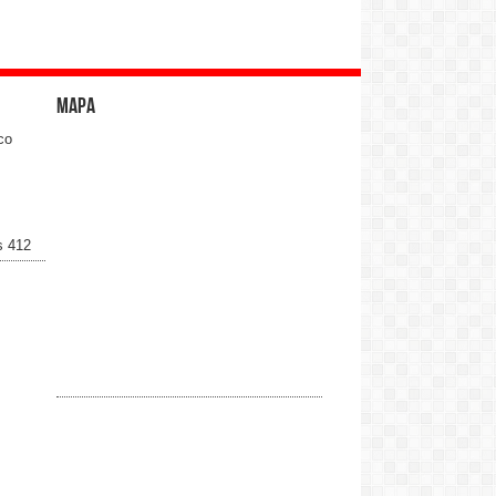
Mapa
co
s 412