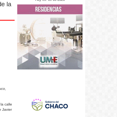
de la
uco,
la calle
e Javier