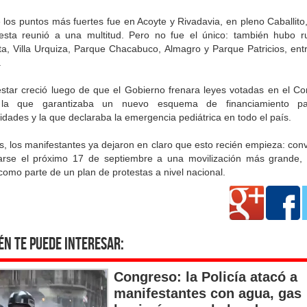
 los puntos más fuertes fue en Acoyte y Rivadavia, en pleno Caballito
testa reunió a una multitud. Pero no fue el único: también hubo r
ta, Villa Urquiza, Parque Chacabuco, Almagro y Parque Patricios, entr
.
estar creció luego de que el Gobierno frenara leyes votadas en el Co
la que garantizaba un nuevo esquema de financiamiento pa
idades y la que declaraba la emergencia pediátrica en todo el país.
, los manifestantes ya dejaron en claro que esto recién empieza: con
rse el próximo 17 de septiembre a una movilización más grande,
 como parte de un plan de protestas a nivel nacional.
én te puede interesar:
Congreso: la Policía atacó a
manifestantes con agua, gas