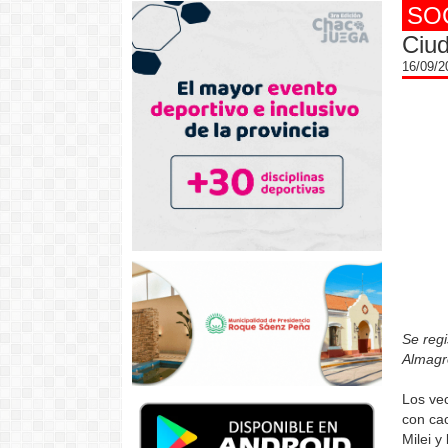
SO
Ciud
16/09/
Se regi
Almagro
Los vec
con cac
Milei y