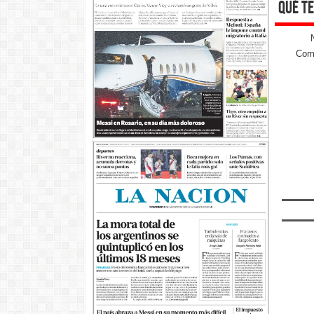
qué te
Come