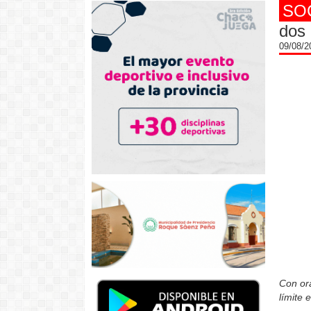
SO
dos 
09/08/
Con ora
límite 