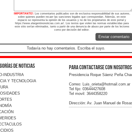
IMPORTANTE!:
Los comentarios publicados son de exclusiva responsabilidad de sus autores,
sobre quienes pueden recaer las sanciones legales que correspondan. Además, en este
espacio se representa la opinión de los usuarios y no de los propietarios de este portal y
https://www.elargentinonoticias.com.ar/. Los textos que violen las normas establecidas para
este sitio serían eliminados, tanto a partir de una denuncia de abuso por parte de los lectores
como por decisión del editor.
Enviar comentario
Todavía no hay comentarios. Escriba el suyo.
gorías de noticias
Para contactarse con nosotros
O-INDUSTRIA
Presidencia Roque Sáenz Peña Cha
CIA Y TECNOLOGIA
Correo: Luis_orieta@hotmail.com.ar
TURA
Tel fijo: 03644427608
IOSIDADES
Tel movil: 3644358220
ORTES
Dirección: Av. Juan Manuel de Rosa
NOMÌA
CACIÓN
MERIDES
ECTACULOS
CIDIOS