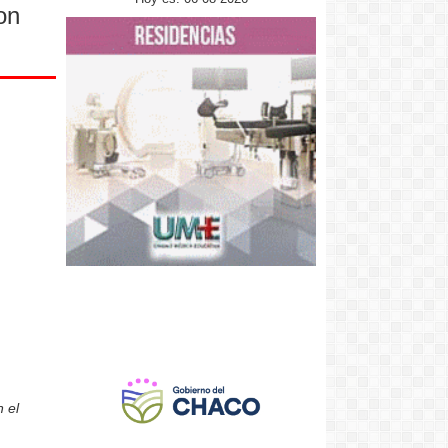
on
 el