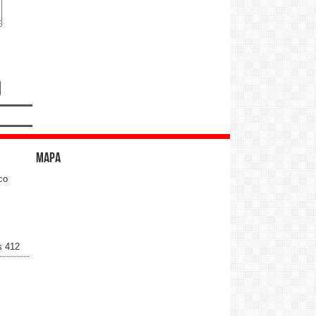
Mapa
co
s 412