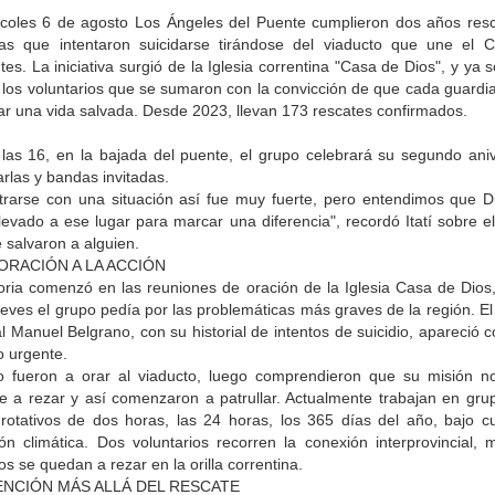
rcoles 6 de agosto Los Ángeles del Puente cumplieron dos años res
as que intentaron suicidarse tirándose del viaducto que une el 
tes. La iniciativa surgió de la Iglesia correntina "Casa de Dios", y ya
 los voluntarios que se sumaron con la convicción de que cada guardi
car una vida salvada. Desde 2023, llevan 173 rescates confirmados.
 las 16, en la bajada del puente, el grupo celebrará su segundo aniv
rlas y bandas invitadas.
trarse con una situación así fue muy fuerte, pero entendimos que D
levado a ese lugar para marcar una diferencia", recordó Itatí sobre e
 salvaron a alguien.
 ORACIÓN A LA ACCIÓN
toria comenzó en las reuniones de oración de la Iglesia Casa de Dios
eves el grupo pedía por las problemáticas más graves de la región. E
 Manuel Belgrano, con su historial de intentos de suicidio, apareció
o urgente.
o fueron a orar al viaducto, luego comprendieron que su misión n
rse a rezar y así comenzaron a patrullar. Actualmente trabajan en gru
 rotativos de dos horas, las 24 horas, los 365 días del año, bajo cu
ón climática. Dos voluntarios recorren la conexión interprovincial, 
os se quedan a rezar en la orilla correntina.
NCIÓN MÁS ALLÁ DEL RESCATE