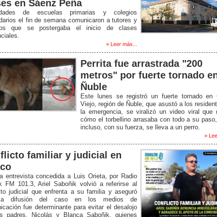
ses en Sáenz Peña
idades de escuelas primarias y colegios
arios el fin de semana comunicaron a tutores y
os que se postergaba el inicio de clases
ciales.
» Leer más...
Perrita fue arrastrada "200
metros" por fuerte tornado e
Ñuble
Este lunes se registró un fuerte tornado en 
Viejo, región de Ñuble, que asustó a los residen
la emergencia, se viralizó un video viral que
cómo el torbellino arrasaba con todo a su paso
incluso, con su fuerza, se lleva a un perro.
» Lee
licto familiar y judicial en
co
 entrevista concedida a Luis Orieta, por Radio
 FM 101.3, Ariel Saboñik volvió a referirse al
cto judicial que enfrenta a su familia y aseguró
la difusión del caso en los medios de
cación fue determinante para evitar el desalojo
s padres, Nicolás y Blanca Saboñik, quienes