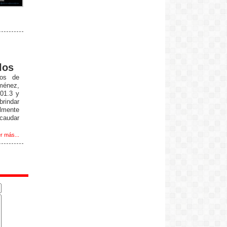
los
ios de
ménez,
01.3 y
indar
lmente
ecaudar
r más...