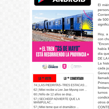
El mié
person
Corrien
de 500
signifi
Hoy, a
con cha
"Encon
había l
día que
DE LA
La his
cada ju
General
lo + visto
lo + comentado
llamad
Primer
74 | LAS PIEDRITAS–TRES ESTACAS:...
limita
62 | Milei recibe a Lee Jae-Myung con ...
turnos
60 | Niño de 12 años se disp...
condici
57 | SECHEEP ADVIERTE QUE LA
otros d
MANIPULAC...
CONTE
57 | Milei teme que el dramático ...