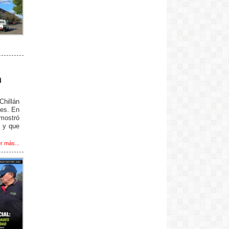
n
Chillán
tes. En
 mostró
, y que
r más...