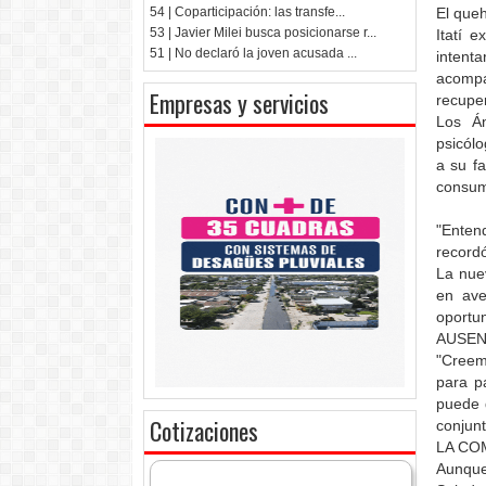
El que
54 | Coparticipación: las transfe...
53 | Javier Milei busca posicionarse r...
Itatí 
51 | No declaró la joven acusada ...
intent
acomp
Empresas y servicios
recupe
Los Án
psicól
a su f
consum
"Enten
recordó
La nuev
en ave
oportu
AUSEN
"Creem
para pa
puede 
Cotizaciones
conjunt
LA CO
Aunque