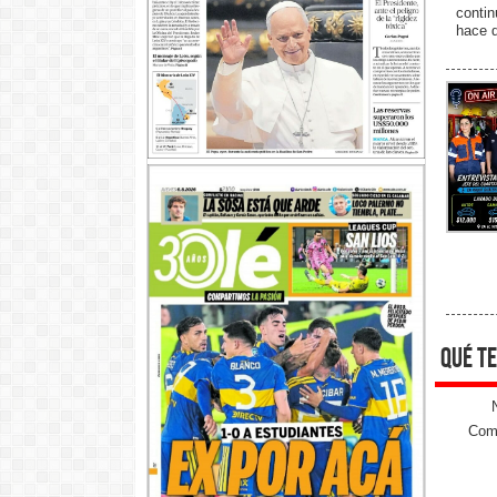
conti
hace 
qué te
Come