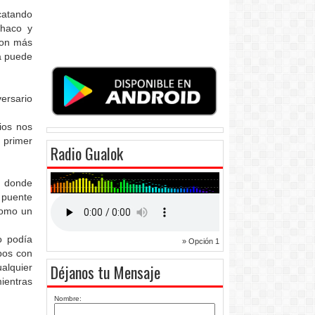
catando
Chaco y
 son más
a puede
ersario
ios nos
l primer
Radio Gualok
, donde
l puente
 como un
o podía
» Opción 1
pos con
Déjanos tu Mensaje
alquier
mientras
Nombre: