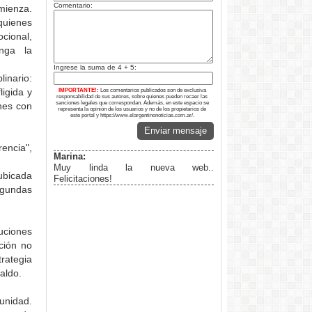
Comentario:
mienza.
quienes
cional,
nga la
Ingrese la suma de 4 + 5:
inario:
igida y
IMPORTANTE!:
Los comentarios publicados son de exclusiva
responsabilidad de sus autores, sobre quienes pueden recaer las
sanciones legales que correspondan. Además, en este espacio se
nes con
representa la opinión de los usuarios y no de los propietarios de
este portal y https://www.elargentinonoticias.com.ar/.
Enviar mensaje
encia",
Marina:
Muy linda la nueva web..
 ubicada
Felicitaciones!
egundas
uciones
nción no
rategia
aldo.
unidad.