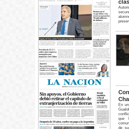
cla
Autor
secund
alumn
presen
Conf
Cha
En una
Gualok
confli
que 
comuni
de su