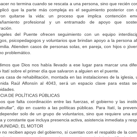
hacer no termina cuando se rescata a una persona, sino que recién co
explicó que la parte más compleja es el seguimiento posterior con 
aron quitarse la vida: un proceso que implica contención emo
añamiento profesional y un entramado de apoyo que soste
ración.
geles del Puente ofrecen seguimiento con un equipo interdiscipl
ogos, psicopedagogos y voluntarios que brindan apoyo a la persona afl
amilia. Atienden casos de personas solas, en pareja, con hijos o jóve
o problemático.
dimos que Dios nos había llevado a ese lugar para marcar una difer
 Itatí sobre el primer día que salvaron a alguien en el puente.
a casa de rehabilitación, montada en las instalaciones de la iglesia,
nida Raúl Alfonsín al 4043, será un espacio clave para estas s
nidades.
CIA DE POLÍTICAS PÚBLICAS
os que falta coordinación entre las fuerzas, el gobierno y las instit
trullar", dijo en cuanto a las políticas públicas. Para Itatí, la preve
depender solo de un grupo de voluntarios, sino que requiere una est
a y constante que incluya presencia activa, asistencia inmediata y resp
MUNIDAD, EL MOTOR
 no reciben apoyo del gobierno, sí cuentan con el respaldo de la com