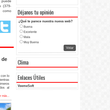
a puede
o (379-
Déjanos tu opinión
e como
¿Qué te parece nuestra nueva web?
Buena
Excelente
Mala
Muy Buena
Votar
 de
Clima
Enlaces Útiles
 con lo
ientras
rimeros
VeemeSoft
dos al
r más...