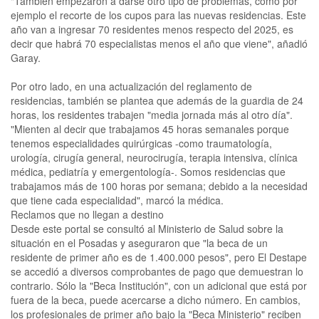
"También empezaron a darse otro tipo de problemas, como por
ejemplo el recorte de los cupos para las nuevas residencias. Este
año van a ingresar 70 residentes menos respecto del 2025, es
decir que habrá 70 especialistas menos el año que viene", añadió
Garay.
Por otro lado, en una actualización del reglamento de
residencias, también se plantea que además de la guardia de 24
horas, los residentes trabajen "media jornada más al otro día".
"Mienten al decir que trabajamos 45 horas semanales porque
tenemos especialidades quirúrgicas -como traumatología,
urología, cirugía general, neurocirugía, terapia intensiva, clínica
médica, pediatría y emergentología-. Somos residencias que
trabajamos más de 100 horas por semana; debido a la necesidad
que tiene cada especialidad", marcó la médica.
Reclamos que no llegan a destino
Desde este portal se consultó al Ministerio de Salud sobre la
situación en el Posadas y aseguraron que "la beca de un
residente de primer año es de 1.400.000 pesos", pero El Destape
se accedió a diversos comprobantes de pago que demuestran lo
contrario. Sólo la "Beca Institución", con un adicional que está por
fuera de la beca, puede acercarse a dicho número. En cambios,
los profesionales de primer año bajo la "Beca Ministerio" reciben