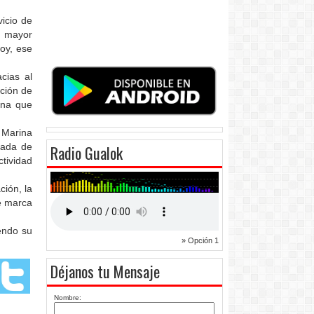
vicio de
n mayor
Hoy, ese
cias al
ación de
ona que
 Marina
gada de
Radio Gualok
tividad
ción, la
ce marca
iendo su
» Opción 1
Déjanos tu Mensaje
Nombre: