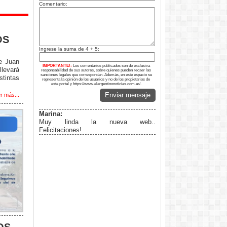
Comentario:
OS
Ingrese la suma de 4 + 5:
de Juan
IMPORTANTE!:
Los comentarios publicados son de exclusiva
llevará
responsabilidad de sus autores, sobre quienes pueden recaer las
sanciones legales que correspondan. Además, en este espacio se
tintas
representa la opinión de los usuarios y no de los propietarios de
este portal y https://www.elargentinonoticias.com.ar/.
Enviar mensaje
r más...
Marina:
Muy linda la nueva web..
Felicitaciones!