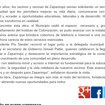
 años, los vecinos y vecinas de Zaparinqui venían solicitando un ser
ividad que les permitiera mejorar su vida diaria, comunicarse co
ad y acceder a oportunidades educativas, laborales y de desarrollo. 
se transforma en realidad.
oncretar esta obra, el Municipio cedió el espacio necesario y, gra
amiento del Instituto de Colonización, se pudo avanzar con la instal
ueva antena que brindará cobertura de telefonía e Internet a una z
hora carecía de estos servicios esenciales.
endente Pío Sander recorrió el lugar junto a la delegada municipal
y el secretario de Gobierno Ismael Pablo, quienes celebraron la lle
al a Zaparinqui y destacaron la importancia estratégica de la conec
 crecimiento de una comunidad en pleno desarrollo.
 con telefonía móvil y acceso a Internet es fundamental para la educa
ión, la seguridad y la vida cotidiana de nuestros vecinos. Este avan
s y un después para Zaparinqui”, señalaron durante la visita.
a obra, Zaparinqui se integra aún más al resto del territorio, fortalec
 y abriendo nuevas oportunidades para todos.