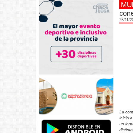
MU
cone
25/11/
La comu
inicio 
un logr
distint