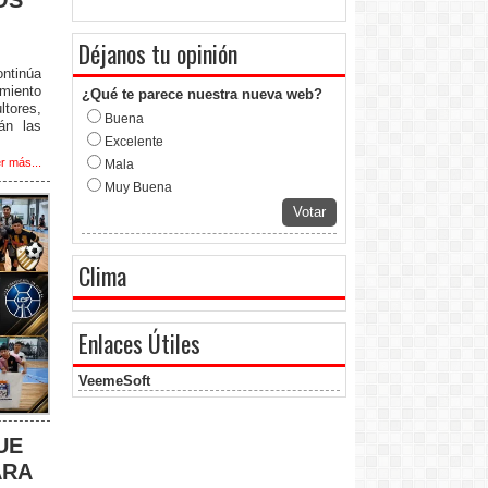
OS
Déjanos tu opinión
ntinúa
amiento
¿Qué te parece nuestra nueva web?
ltores,
Buena
án las
Excelente
r más...
Mala
Muy Buena
Votar
Clima
Enlaces Útiles
VeemeSoft
UE
ARA