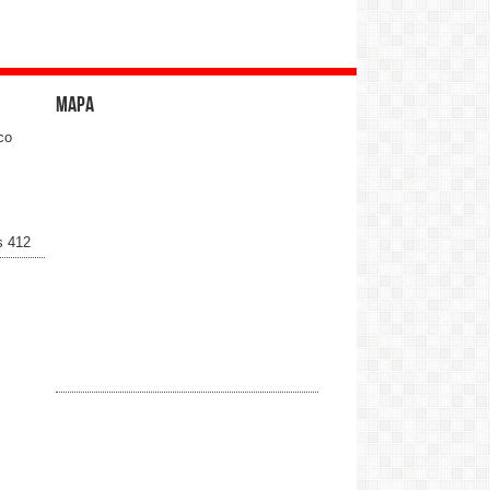
Mapa
co
s 412