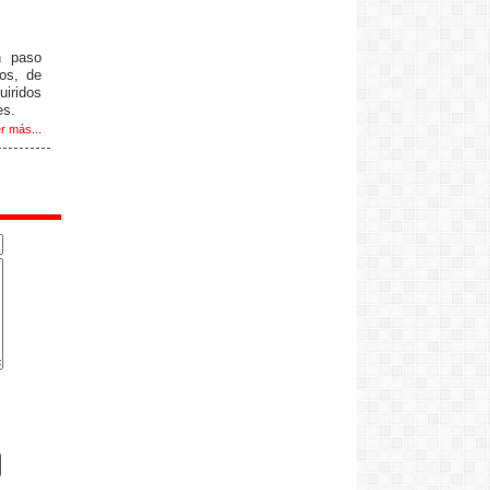
n paso
os, de
ridos
es.
r más...