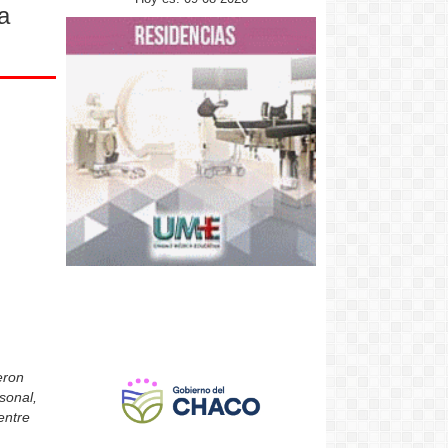
a
eron
sonal,
entre