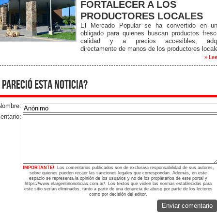
FORTALECER A LOS
PRODUCTORES LOCALES
El Mercado Popular se ha convertido en u
obligado para quienes buscan productos fresc
calidad y a precios accesibles, adqui
directamente de manos de los productores local
» Lee
 pareció esta noticia?
Nombre:
ntario:
IMPORTANTE!:
Los comentarios publicados son de exclusiva responsabilidad de sus autores,
sobre quienes pueden recaer las sanciones legales que correspondan. Además, en este
espacio se representa la opinión de los usuarios y no de los propietarios de este portal y
https://www.elargentinonoticias.com.ar/. Los textos que violen las normas establecidas para
este sitio serían eliminados, tanto a partir de una denuncia de abuso por parte de los lectores
como por decisión del editor.
Enviar comentario