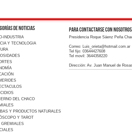
gorías de noticias
Para contactarse con nosotros
O-INDUSTRIA
Presidencia Roque Sáenz Peña Cha
CIA Y TECNOLOGIA
Correo: Luis_orieta@hotmail.com.ar
TURA
Tel fijo: 03644427608
IOSIDADES
Tel movil: 3644358220
ORTES
Dirección: Av. Juan Manuel de Rosa
NOMÌA
CACIÓN
MERIDES
ECTACULOS
CIDIOS
IERNO DEL CHACO
MIALES
RBAS Y PRODUCTOS NATURALES
ÓSCOPO Y TAROT
O GREMIALES
CIALES