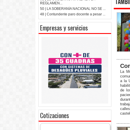
Tambi
REGLAMEN...
50 | LA SOBERANÍA NACIONAL NO SE ...
48 | Contundente paro docente a pesar ...
Empresas y servicios
Co
La Mu
comun
a la 
habil
de lo
pacie
duran
trabaj
calle
Cotizaciones
caste