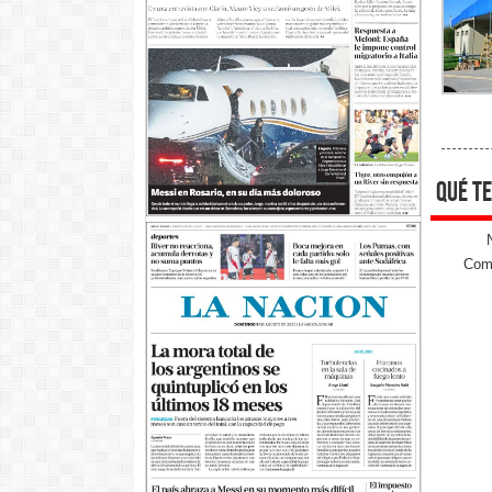
qué te
Come