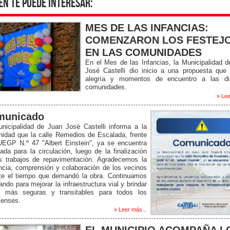
én te puede interesar:
MES DE LAS INFANCIAS:
COMENZARON LOS FESTEJ
EN LAS COMUNIDADES
En el Mes de las Infancias, la Municipalidad 
José Castelli dio inicio a una propuesta que 
alegría y momentos de encuentro a las dis
comunidades.
» Lee
municado
nicipalidad de Juan José Castelli informa a la
idad que la calle Remedios de Escalada, frente
UEGP N.º 47 "Albert Einstein", ya se encuentra
itada para la circulación, luego de la finalización
s trabajos de repavimentación. Agradecemos la
ncia, comprensión y colaboración de los vecinos
te el tiempo que demandó la obra. Continuamos
ando para mejorar la infraestructura vial y brindar
s más seguras y transitables para todos los
lenses.
» Leer más...