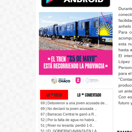
Durante
conect
facilid
anhelo 
Para c
acompañ
esta n
hasta a
El int
López 
Person
para el
“Contar
producc
un ante
lo + visto
lo + comentado
Con est
futuro
69 | Detuvieron a una joven acusada de...
69 | No declaró la joven acusada ...
67 | Barracas Central le ganó a R...
52 | Por la falta de agua no habrá...
51 | River no levanta: perdió 1-0...
51 | EL GOBIERNO AVANZA EN LA