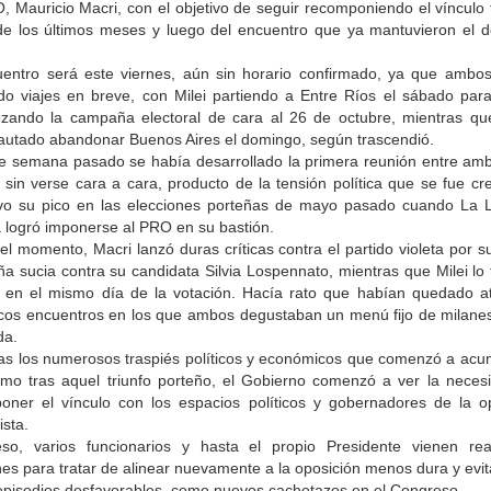
 Mauricio Macri, con el objetivo de seguir recomponiendo el vínculo 
de los últimos meses y luego del encuentro que ya mantuvieron el 
uentro será este viernes, aún sin horario confirmado, ya que ambos
do viajes en breve, con Milei partiendo a Entre Ríos el sábado para
zando la campaña electoral de cara al 26 de octubre, mientras qu
pautado abandonar Buenos Aires el domingo, según trascendió.
 de semana pasado se había desarrollado la primera reunión entre amb
 sin verse cara a cara, producto de la tensión política que se fue cr
vo su pico en las elecciones porteñas de mayo pasado cuando La L
 logró imponerse al PRO en su bastión.
l momento, Macri lanzó duras críticas contra el partido violeta por 
 sucia contra su candidata Silvia Lospennato, mientras que Milei lo 
n" en el mismo día de la votación. Hacía rato que habían quedado at
icos encuentros en los que ambos degustaban un menú fijo de milane
da.
ras los numerosos traspiés políticos y económicos que comenzó a acum
lismo tras aquel triunfo porteño, el Gobierno comenzó a ver la neces
oner el vínculo con los espacios políticos y gobernadores de la o
ista.
so, varios funcionarios y hasta el propio Presidente vienen rea
es para tratar de alinear nuevamente a la oposición menos dura y evit
 episodios desfavorables, como nuevos cachetazos en el Congreso.