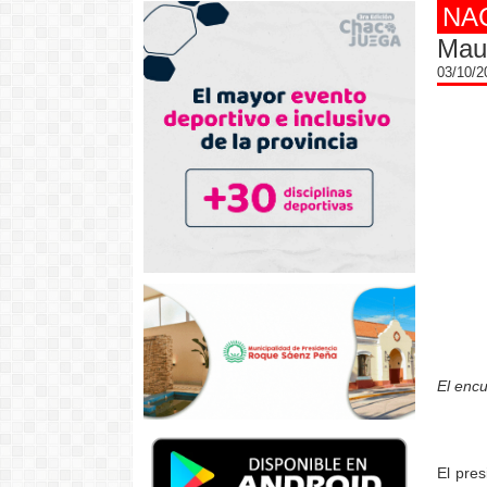
NA
Maur
03/10/
El encu
El pres