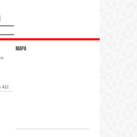
Mapa
co
s 412