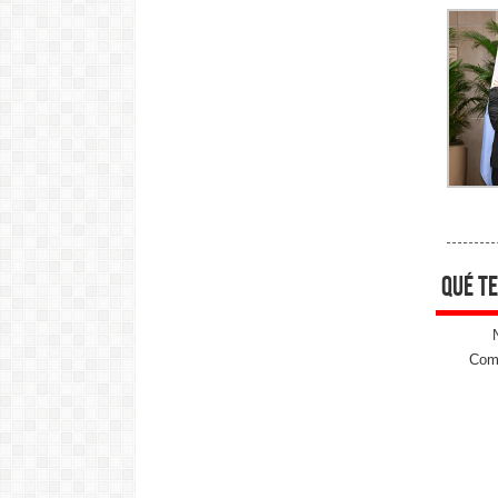
qué te
Come