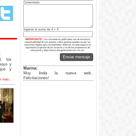
Comentario:
Ingrese la suma de 4 + 5:
IMPORTANTE!:
Los comentarios publicados son de exclusiva
responsabilidad de sus autores, sobre quienes pueden recaer las
sanciones legales que correspondan. Además, en este espacio se
representa la opinión de los usuarios y no de los propietarios de
este portal y https://www.elargentinonoticias.com.ar/.
o
Enviar mensaje
d, los
poyo y
Marina:
ojos y
Muy linda la nueva web..
Felicitaciones!
r más...