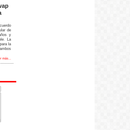
wap
a
acuerdo
lar de
años y
ble. La
para la
 ambos
r más...