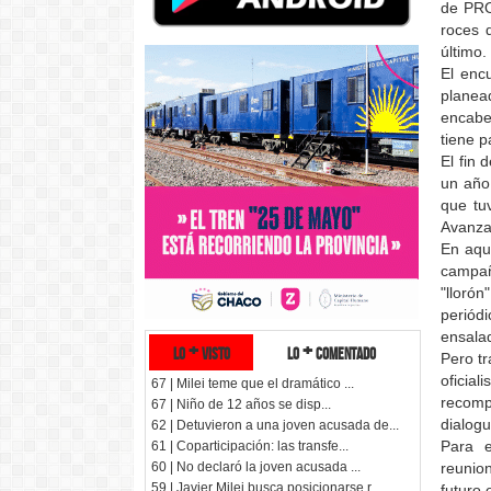
de PRO,
roces 
último.
El enc
planea
encabe
tiene 
El fin
un año
que tu
Avanza
En aque
campaña
"lloró
periód
ensala
lo + visto
lo + comentado
Pero t
oficia
67 | Milei teme que el dramático ...
recomp
67 | Niño de 12 años se disp...
dialogu
62 | Detuvieron a una joven acusada de...
Para e
61 | Coparticipación: las transfe...
reunion
60 | No declaró la joven acusada ...
59 | Javier Milei busca posicionarse r...
futuro