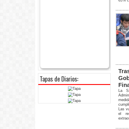
63% co
Tras
Tapas de Diarios:
Gob
Fin
La S
Admin
medid
cumpl
Las vu
el r
extrao