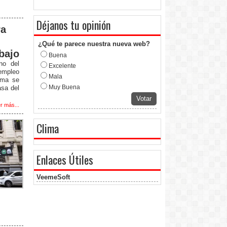
Déjanos tu opinión
ra
¿Qué te parece nuestra nueva web?
bajo
Buena
ono del
Excelente
 empleo
Mala
rma se
Muy Buena
asa del
Votar
r más...
Clima
Enlaces Útiles
VeemeSoft