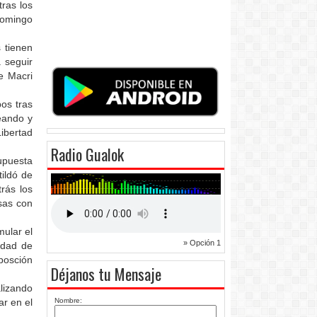
tras los
domingo
 tienen
 seguir
e Macri
os tras
eando y
ibertad
Radio Gualok
supuesta
tildó de
rás los
sas con
ular el
» Opción 1
idad de
posción
Déjanos tu Mensaje
lizando
ar en el
Nombre: