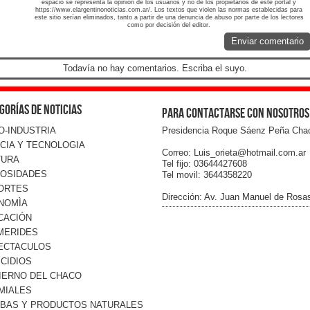
espacio se representa la opinión de los usuarios y no de los propietarios de este portal y
https://www.elargentinonoticias.com.ar/. Los textos que violen las normas establecidas para
este sitio serían eliminados, tanto a partir de una denuncia de abuso por parte de los lectores
como por decisión del editor.
Enviar comentario
Todavía no hay comentarios. Escriba el suyo.
gorías de noticias
Para contactarse con nosotros
O-INDUSTRIA
Presidencia Roque Sáenz Peña Cha
CIA Y TECNOLOGIA
Correo: Luis_orieta@hotmail.com.ar
TURA
Tel fijo: 03644427608
IOSIDADES
Tel movil: 3644358220
ORTES
Dirección: Av. Juan Manuel de Rosa
NOMÌA
CACIÓN
MERIDES
ECTACULOS
CIDIOS
IERNO DEL CHACO
MIALES
RBAS Y PRODUCTOS NATURALES