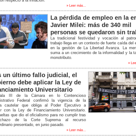
n respecto a la inflación.
» Leer más...
La pérdida de empleo en la e
Javier Milei: más de 340 mil
personas se quedaron sin tra
La tradicional festividad y vocación al patr
trabajo llega en un contexto de fuerte caída del
en la gestión de La Libertad Avanza. La me
suma a un crecimiento de la informalidad y la t
monotributo.
» Lee
 un último fallo judicial, el
ierno debe aplicar la Ley de
anciamiento Universitario
ala III de la Cámara en lo Contencioso
istrativo Federal confirmó la vigencia de la
a cautelar que obliga al Poder Ejecutivo a
ir con la Ley de Financiamiento Universitario.
eltas que dio el oficialismo para no cumplir tras
echazo de la Corte Suprema al recurso
rdinario presentado, en junio pasado.
» Leer más...