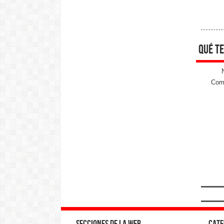
qué te
Come