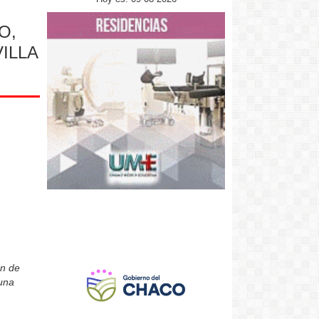
O,
VILLA
ón de
 una