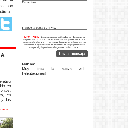
ar fecha
Comentario:
ico son
ndiera.
Ingrese la suma de 4 + 5:
IMPORTANTE!:
Los comentarios publicados son de exclusiva
responsabilidad de sus autores, sobre quienes pueden recaer las
sanciones legales que correspondan. Además, en este espacio se
representa la opinión de los usuarios y no de los propietarios de
este portal y https://www.elargentinonoticias.com.ar/.
Enviar mensaje
MA
Marina:
Muy linda la nueva web..
Felicitaciones!
erativo
ido en
ientes.
ra, en
 y las
r más...