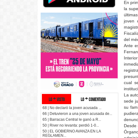
En pri
la supe
últimas
joven 
magistr
Fiscal
del mé
Ante es
Fernan
Interi
inmedi
regist
presun
cual s
institu
La auto
lo + visto
lo + comentado
sede ju
su fami
68 | No declaró la joven acusada ...
pudiera
66 | Detuvieron a una joven acusada de...
denunci
65 | Barracas Central le ganó a R...
Desde e
50 | River no levanta: perdió 1-0...
50 | EL GOBIERNO AVANZA EN LA
Órgano
REGLAMEN...