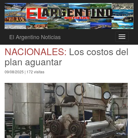
El Argentino Noticias
Toggle
navigati
NACIONALES:
Los costos del
plan aguantar
09/08/2025 | 172 visitas