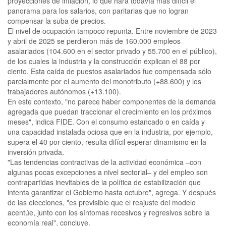
proyecciones de inflación, lo que hará todavía más difícil el
panorama para los salarios, con paritarias que no logran
compensar la suba de precios.
El nivel de ocupación tampoco repunta. Entre noviembre de 2023
y abril de 2025 se perdieron más de 160.000 empleos
asalariados (104.600 en el sector privado y 55.700 en el público),
de los cuales la industria y la construcción explican el 88 por
ciento. Esta caída de puestos asalariados fue compensada sólo
parcialmente por el aumento del monotributo (+88.600) y los
trabajadores autónomos (+13.100).
En este contexto, "no parece haber componentes de la demanda
agregada que puedan traccionar el crecimiento en los próximos
meses", indica FIDE. Con el consumo estancado o en caída y
una capacidad instalada ociosa que en la industria, por ejemplo,
supera el 40 por ciento, resulta difícil esperar dinamismo en la
inversión privada.
"Las tendencias contractivas de la actividad económica –con
algunas pocas excepciones a nivel sectorial– y del empleo son
contrapartidas inevitables de la política de estabilización que
intenta garantizar el Gobierno hasta octubre", agrega. Y después
de las elecciones, "es previsible que el reajuste del modelo
acentúe, junto con los síntomas recesivos y regresivos sobre la
economía real", concluye.