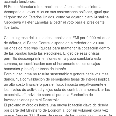
acumula tensiones.
El Fondo Monetario Internacional está en la misma sintonía.
Acompaña a Javier Milei en sus aspiraciones políticas, igual que
el gobierno de Estados Unidos, como ya dejaron claro Kristalina
Georgieva y Peter Lamelas al pedir el voto para el presidente
libertario.
Con el ingreso del último desembolso del FMI por 2.000 millones
de dólares, el Banco Central dispone de alrededor de 20.000
millones de reservas líquidas para mantener la cotización dentro
de las bandas hasta las elecciones. El giro de esas divisas
permitió descomprimir tensiones en la plaza cambiaria esta
semana, en combinación con el incremento de los encajes
bancarios y las súper tasas de interés.
Pero el esquema no resulta sustentable y genera cada vez más
daños. "La convalidación de semejantes tasas de interés implica
un alto costo financiero para el fisco, impacta negativamente en
los niveles de actividad y lejos está de contribuir a normalizar las
expectativas", advierte sobre el punto la Fundación de
Investigaciones para el Desarrollo.
El próximo miércoles habrá una nueva licitación clave de deuda
por parte del Ministerio de Economía, por un volumen cada vez
mayor. Vencen 32 billones de pesos, de los cuales algo menos de