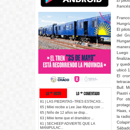
El pil
francés
Franco
Hungrí
El pilo
del Gr
Hungar
manera 
Luego 
finaliz
y qued
ubicó 1
El cro
tetrac
Bull. M
lo + visto
lo + comentado
Piastri
Por ot
81 | LAS PIEDRITAS–TRES ESTACAS:...
protag
65 | Milei recibe a Lee Jae-Myung con ...
Haas, q
65 | Niño de 12 años se disp...
la radio
63 | Milei teme que el dramático ...
Colapi
61 | SECHEEP ADVIERTE QUE LA
Sábado
MANIPULAC...