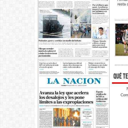
resta d
qué te
Come