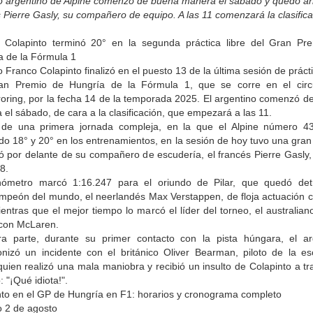
oto argentino de Alpine comenzó de buena manera el sábado y quedó arr
 Pierre Gasly, su compañero de equipo. A las 11 comenzará la clasifica
 Colapinto terminó 20° en la segunda práctica libre del Gran Pr
a de la Fórmula 1
to Franco Colapinto finalizó en el puesto 13 de la última sesión de prácti
an Premio de Hungría de la Fórmula 1, que se corre en el circ
oring, por la fecha 14 de la temporada 2025. El argentino comenzó d
el sábado, de cara a la clasificación, que empezará a las 11.
de una primera jornada compleja, en la que el Alpine número 4
ado 18° y 20° en los entrenamientos, en la sesión de hoy tuvo una gra
ó por delante de su compañero de escudería, el francés Pierre Gasly,
8.
nómetro marcó 1:16.247 para el oriundo de Pilar, que quedó det
ampeón del mundo, el neerlandés Max Verstappen, de floja actuación 
ientras que el mejor tiempo lo marcó el líder del torneo, el australia
 con McLaren.
ra parte, durante su primer contacto con la pista húngara, el ar
onizó un incidente con el británico Oliver Bearman, piloto de la es
uien realizó una mala maniobra y recibió un insulto de Colapinto a t
: "¡Qué idiota!".
nto en el GP de Hungría en F1: horarios y cronograma completo
 2 de agosto