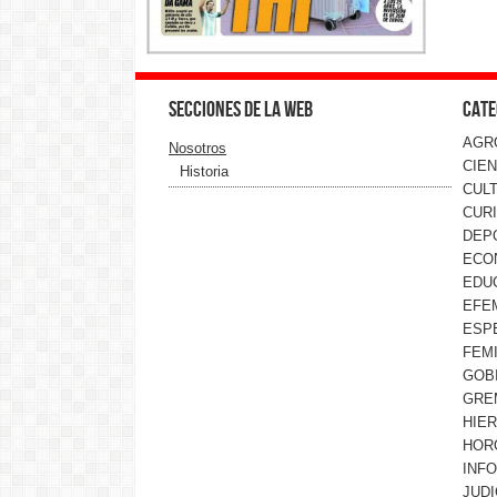
Secciones de la web
Cate
AGR
Nosotros
CIEN
Historia
CUL
CUR
DEP
ECO
EDU
EFE
ESP
FEMI
GOB
GRE
HIE
HOR
INF
JUDI