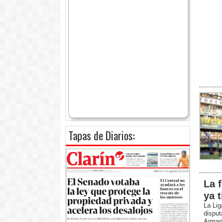
Tapas de Diarios:
La 
ya 
La Lig
disput
Arman