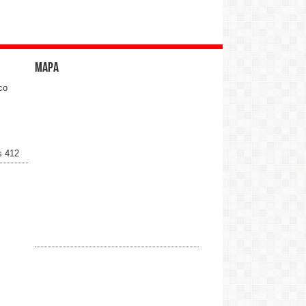
Mapa
co
s 412