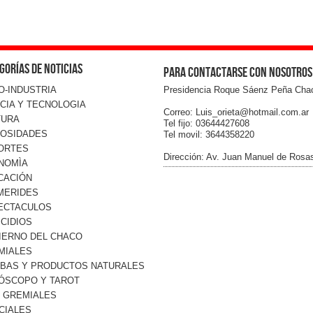
gorías de noticias
Para contactarse con nosotros
O-INDUSTRIA
Presidencia Roque Sáenz Peña Cha
CIA Y TECNOLOGIA
Correo: Luis_orieta@hotmail.com.ar
TURA
Tel fijo: 03644427608
IOSIDADES
Tel movil: 3644358220
ORTES
Dirección: Av. Juan Manuel de Rosa
NOMÌA
CACIÓN
MERIDES
ECTACULOS
CIDIOS
IERNO DEL CHACO
MIALES
RBAS Y PRODUCTOS NATURALES
ÓSCOPO Y TAROT
O GREMIALES
CIALES