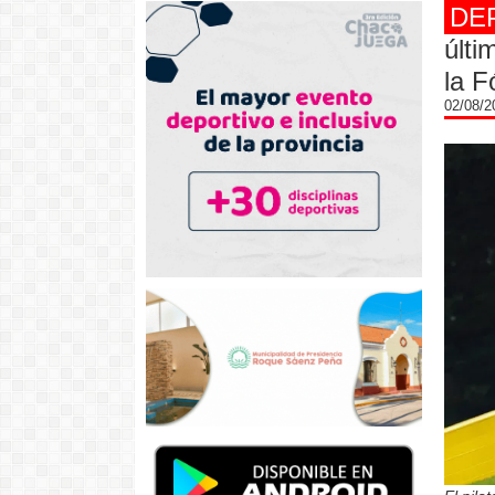
DE
últi
la F
02/08/