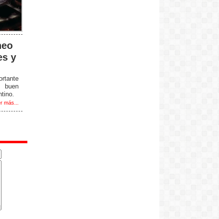
neo
es y
rtante
u buen
tino.
r más...