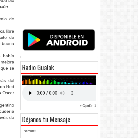
iba del
ción.
emio de
ca libre
uito de
e buena
3 había
n mejora
Radio Gualok
 que se
rás del
con Red
no Oscar
gentino
» Opción 1
cudería
Déjanos tu Mensaje
ravés de
Nombre: