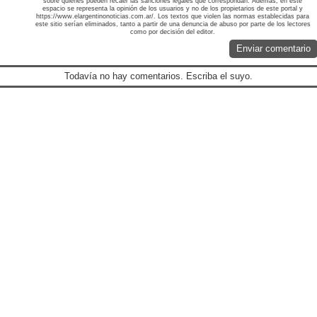
sobre quienes pueden recaer las sanciones legales que correspondan. Además, en este
espacio se representa la opinión de los usuarios y no de los propietarios de este portal y
https://www.elargentinonoticias.com.ar/. Los textos que violen las normas establecidas para
este sitio serían eliminados, tanto a partir de una denuncia de abuso por parte de los lectores
como por decisión del editor.
Enviar comentario
Todavía no hay comentarios. Escriba el suyo.