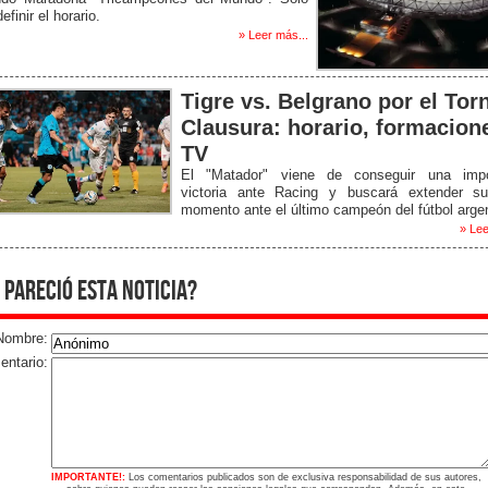
efinir el horario.
» Leer más...
Tigre vs. Belgrano por el Tor
Clausura: horario, formacion
TV
El "Matador" viene de conseguir una impo
victoria ante Racing y buscará extender s
momento ante el último campeón del fútbol argen
» Lee
 pareció esta noticia?
Nombre:
ntario:
IMPORTANTE!:
Los comentarios publicados son de exclusiva responsabilidad de sus autores,