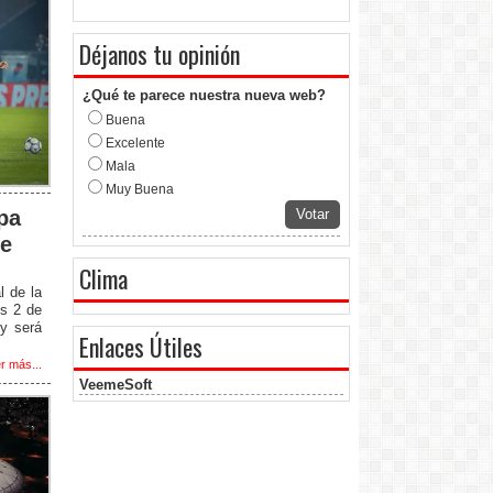
Déjanos tu opinión
¿Qué te parece nuestra nueva web?
Buena
Excelente
Mala
Muy Buena
Votar
pa
de
Clima
l de la
es 2 de
 y será
Enlaces Útiles
r más...
VeemeSoft