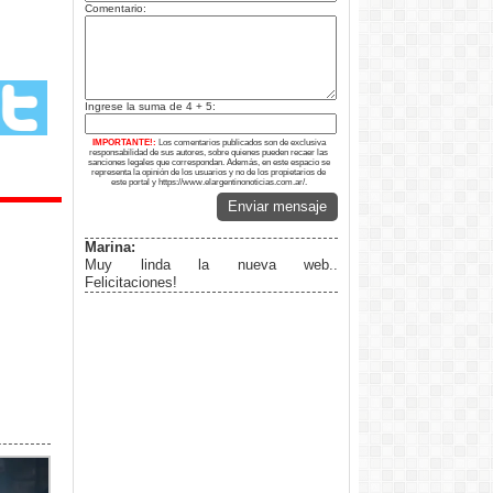
Comentario:
Ingrese la suma de 4 + 5:
IMPORTANTE!:
Los comentarios publicados son de exclusiva
responsabilidad de sus autores, sobre quienes pueden recaer las
sanciones legales que correspondan. Además, en este espacio se
representa la opinión de los usuarios y no de los propietarios de
este portal y https://www.elargentinonoticias.com.ar/.
Enviar mensaje
Marina:
Muy linda la nueva web..
Felicitaciones!