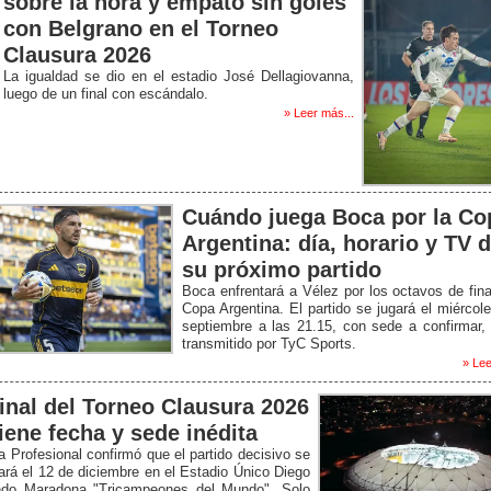
sobre la hora y empató sin goles
con Belgrano en el Torneo
Clausura 2026
La igualdad se dio en el estadio José Dellagiovanna,
luego de un final con escándalo.
» Leer más...
Cuándo juega Boca por la Co
Argentina: día, horario y TV 
su próximo partido
Boca enfrentará a Vélez por los octavos de fina
Copa Argentina. El partido se jugará el miércol
septiembre a las 21.15, con sede a confirmar,
transmitido por TyC Sports.
» Lee
final del Torneo Clausura 2026
tiene fecha y sede inédita
a Profesional confirmó que el partido decisivo se
ará el 12 de diciembre en el Estadio Único Diego
do Maradona "Tricampeones del Mundo". Solo