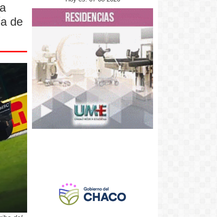
la
ía de