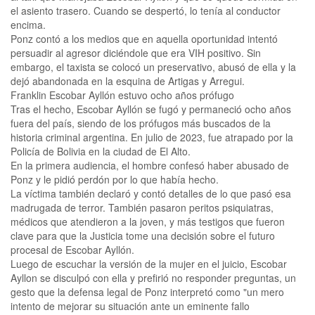
el asiento trasero. Cuando se despertó, lo tenía al conductor
encima.
Ponz contó a los medios que en aquella oportunidad intentó
persuadir al agresor diciéndole que era VIH positivo. Sin
embargo, el taxista se colocó un preservativo, abusó de ella y la
dejó abandonada en la esquina de Artigas y Arregui.
Franklin Escobar Ayllón estuvo ocho años prófugo
Tras el hecho, Escobar Ayllón se fugó y permaneció ocho años
fuera del país, siendo de los prófugos más buscados de la
historia criminal argentina. En julio de 2023, fue atrapado por la
Policía de Bolivia en la ciudad de El Alto.
En la primera audiencia, el hombre confesó haber abusado de
Ponz y le pidió perdón por lo que había hecho.
La víctima también declaró y contó detalles de lo que pasó esa
madrugada de terror. También pasaron peritos psiquiatras,
médicos que atendieron a la joven, y más testigos que fueron
clave para que la Justicia tome una decisión sobre el futuro
procesal de Escobar Ayllón.
Luego de escuchar la versión de la mujer en el juicio, Escobar
Ayllon se disculpó con ella y prefirió no responder preguntas, un
gesto que la defensa legal de Ponz interpretó como "un mero
intento de mejorar su situación ante un eminente fallo